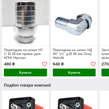
Перехідник на шланг НТ
Перехідник на шланг НД
Запч
1" Ø 38 мм пряма (для
90° 1¼” д Ø 38 мм Onay
алюм
АПН) Hiposan
Hidrolik
вісі
Maki
480
640
270
₴
₴
Купити
Купити
Подібні товари компанії