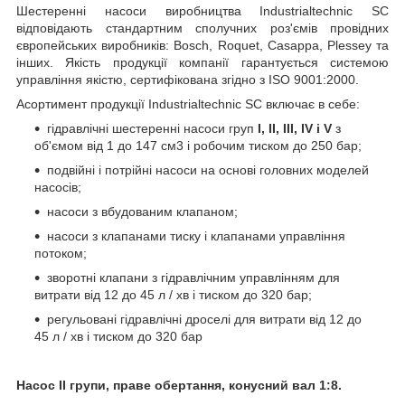
Шестеренні насоси виробництва Industrialtechnic SC
відповідають стандартним сполучних роз'ємів провідних
європейських виробників: Bosch, Roquet, Casappa, Plessey та
інших. Якість продукції компанії гарантується системою
управління якістю, сертифікована згідно з ISO 9001:2000.
Асортимент продукції Industrialtechnic SC включає в себе:
гідравлічні шестеренні насоси груп
I, II, III, IV і V
з
об'ємом від 1 до 147 см
3
і робочим тиском до 250 бар;
подвійні і потрійні насоси на основі головних моделей
насосів;
насоси з вбудованим клапаном;
насоси з клапанами тиску і клапанами управління
потоком;
зворотні клапани з гідравлічним управлінням для
витрати від 12 до 45 л / хв і тиском до 320 бар;
регульовані гідравлічні дроселі для витрати від 12 до
45 л / хв і тиском до 320 бар
Насос II групи, праве обертання, конусний вал 1:8.