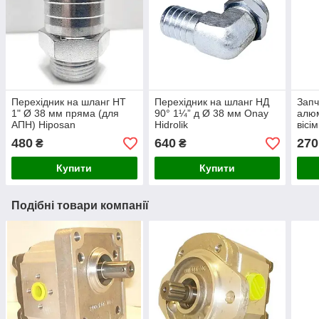
Перехідник на шланг НТ
Перехідник на шланг НД
Запч
1" Ø 38 мм пряма (для
90° 1¼” д Ø 38 мм Onay
алюм
АПН) Hiposan
Hidrolik
вісі
Maki
480
640
270
₴
₴
Купити
Купити
Подібні товари компанії