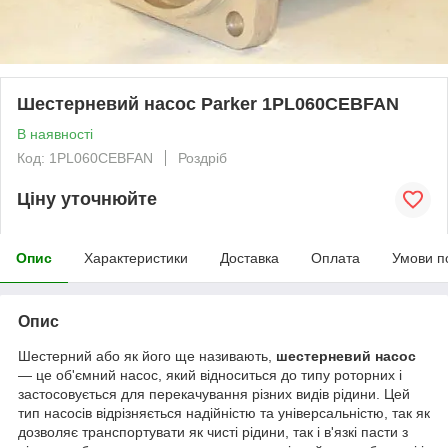
Шестерневий насос Parker 1PL060CEBFAN
В наявності
Код: 1PL060CEBFAN
Роздріб
Ціну уточнюйте
Опис
Характеристики
Доставка
Оплата
Умови п
Опис
Шестерний або як його ще називають,
шестерневий насос
— це об'ємний насос, який відноситься до типу роторних і
застосовується для перекачування різних видів рідини. Цей
тип насосів відрізняється надійністю та універсальністю, так як
дозволяє транспортувати як чисті рідини, так і в'язкі пасти з