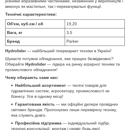
різними абразивними частинками, незамінний у виробництві і
виконує як мастильні, так і перекачувальні функції.
Технічні характеристики:
Об'єм, куб.см / об
19,20
Вага, кг
3,5
Бренд
Parker
Hydrolider
— найбільший гіпермаркет техніки в Україні!
Шукаєте потужне обладнання, яке працює безвідмовно?
Обирайте
Hydrolider
— лідера на ринку аграрної техніки та
промислового обладнання!
Чому обирають саме нас:
Найбільший асортимент
— тисячі товарів для
гідравлічних систем, агросектору, промисловості чи
бізнесу. Усе в одному місці!
Гарантована якість
— ми офіційні дилери провідних
світових брендів. Пропонуємо лише перевірену техніку,
яка служить довго.
Професійна підтримка
— індивідуальний підбір,
технічні консультації, монтаж і сервіс будь-якої