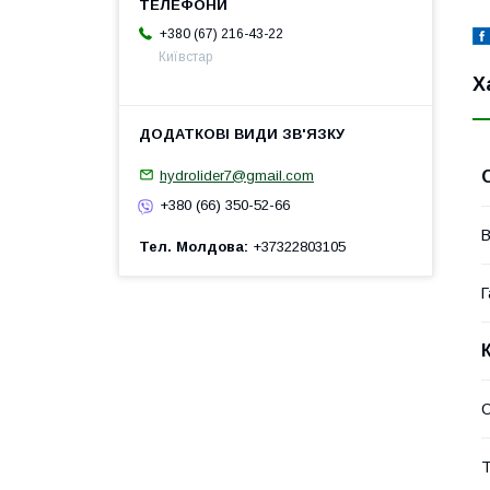
+380 (67) 216-43-22
Київстар
Х
hydrolider7@gmail.com
+380 (66) 350-52-66
В
Тел. Молдова
+37322803105
Г
Т