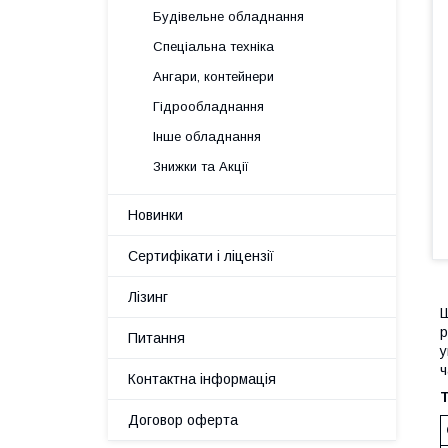
Будівельне обладнання
Спеціальна техніка
Ангари, контейнери
Гідрообладнання
Інше обладнання
Знижки та Акції
Новинки
Сертифікати і ліцензії
Лізинг
Ш
р
Питання
у
ч
Контактна інформація
Т
Договор оферта