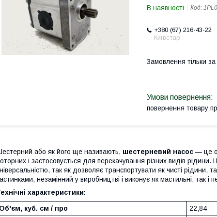
В наявності
Код:
1PL
+380 (67) 216-43-22
Київстар
Замовлення тільки з
повернення товару п
естерний або як його ще називають,
шестерневий насос
— це о
оторних і застосовується для перекачування різних видів рідини. Ц
ніверсальністю, так як дозволяє транспортувати як чисті рідини, та
астинками, незамінний у виробництві і виконує як мастильні, так і п
ехнічні характеристики:
Об'єм, куб. см / про
22,84