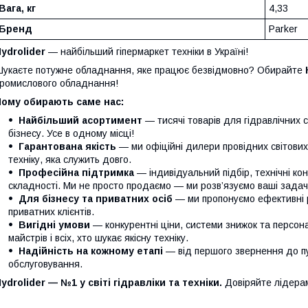
Вага, кг
4,33
Бренд
Parker
ydrolider
— найбільший гіпермаркет техніки в Україні!
укаєте потужне обладнання, яке працює безвідмовно? Обирайте
ромислового обладнання!
Чому обирають саме нас:
Найбільший асортимент
— тисячі товарів для гідравлічних 
бізнесу. Усе в одному місці!
Гарантована якість
— ми офіційні дилери провідних світови
техніку, яка служить довго.
Професійна підтримка
— індивідуальний підбір, технічні кон
складності. Ми не просто продаємо — ми розв’язуємо ваші задачі
Для бізнесу та приватних осіб
— ми пропонуємо ефективні р
приватних клієнтів.
Вигідні умови
— конкурентні ціни, системи знижок та персонал
майстрів і всіх, хто шукає якісну техніку.
Надійність на кожному етапі
— від першого звернення до п
обслуговування.
ydrolider — №1 у світі гідравліки та техніки.
Довіряйте лідера