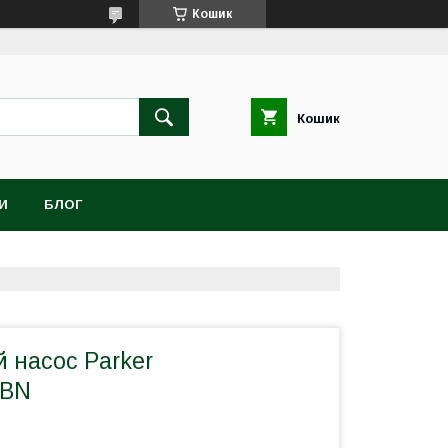
Кошик
Кошик
И
БЛОГ
 насос Parker
FBN