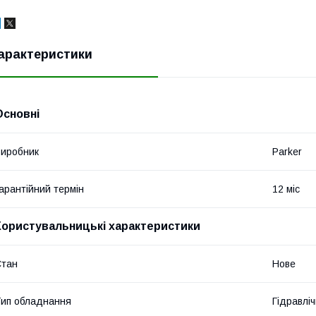
арактеристики
Основні
иробник
Parker
арантійний термін
12 міс
Користувальницькі характеристики
Стан
Нове
ип обладнання
Гідравліч