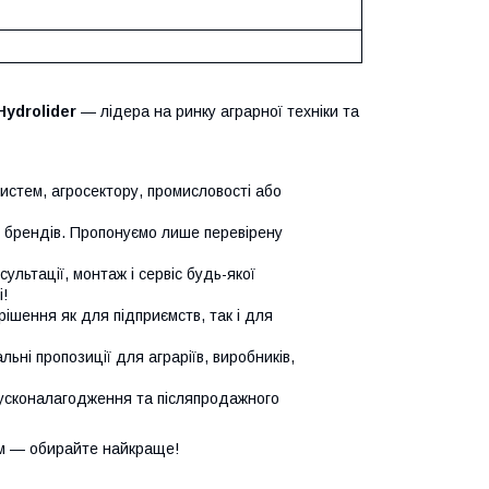
Hydrolider
— лідера на ринку аграрної техніки та
систем, агросектору, промисловості або
х брендів. Пропонуємо лише перевірену
сультації, монтаж і сервіс будь-якої
!
ішення як для підприємств, так і для
ьні пропозиції для аграріїв, виробників,
усконалагодження та післяпродажного
м — обирайте найкраще!