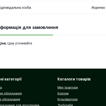
ідповідальна особа
Журенко 
нформація для замовлення
іна:
Ціну уточнюйте
і категорії
Каталоги товарів
ка
Міні-трактори
ве обладнання
Борони
е обладнання
Культиватори
бладнання для агротехніки
Трубогиби