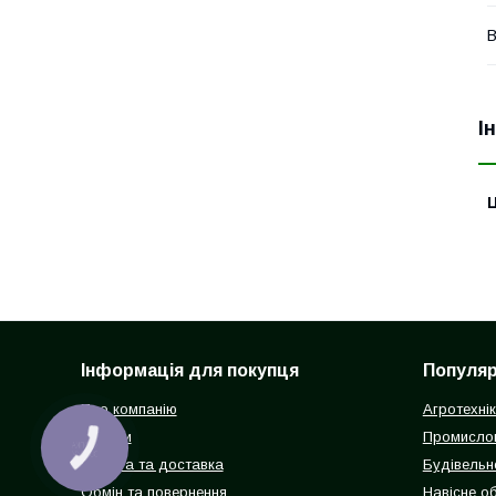
В
І
Ц
Інформація для покупця
Популярн
Про компанію
Агротехні
Відгуки
Промисло
КНОПКА
ЗВ'ЯЗКУ
Оплата та доставка
Будівельн
Обмін та повернення
Навісне о