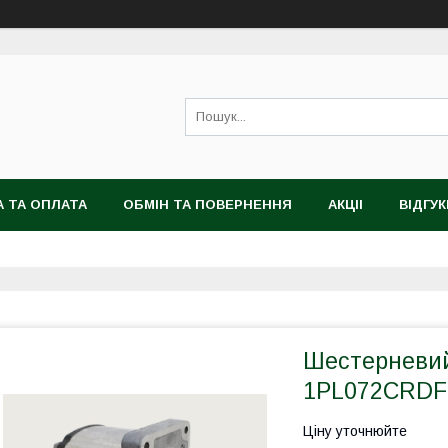
 ТА ОПЛАТА
ОБМІН ТА ПОВЕРНЕННЯ
АКЦІІ
ВІДГУК
Шестерневий
1PL072CRD
Ціну уточнюйте