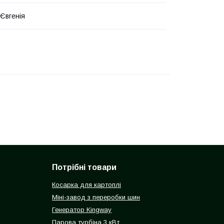
Євгенія
Потрібні товари
Косарка для картоплі
Міні-завод з переробки шин
Генератор Kingway
Парова турбіна 3 кВт