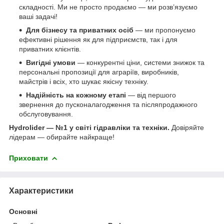
складності. Ми не просто продаємо — ми розв’язуємо
ваші задачі!
Для бізнесу та приватних осіб
— ми пропонуємо
ефективні рішення як для підприємств, так і для
приватних клієнтів.
Вигідні умови
— конкурентні ціни, системи знижок та
персональні пропозиції для аграріїв, виробників,
майстрів і всіх, хто шукає якісну техніку.
Надійність на кожному етапі
— від першого
звернення до пусконалагодження та післяпродажного
обслуговування.
Hydrolider — №1 у світі гідравліки та техніки.
Довіряйте
лідерам — обирайте найкраще!
Приховати
Характеристики
Основні