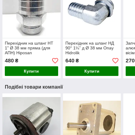
Перехідник на шланг НТ
Перехідник на шланг НД
Запч
1" Ø 38 мм пряма (для
90° 1¼” д Ø 38 мм Onay
алюм
АПН) Hiposan
Hidrolik
вісі
Maki
480
640
270
₴
₴
Купити
Купити
Подібні товари компанії