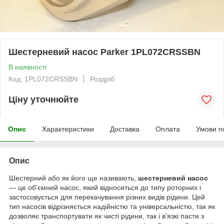
Шестерневий насос Parker 1PL072CRSSBN
В наявності
Код: 1PL072CRSSBN
Роздріб
Ціну уточнюйте
Опис
Характеристики
Доставка
Оплата
Умови п
Опис
Шестерний або як його ще називають,
шестерневий насос
— це об'ємний насос, який відноситься до типу роторних і
застосовується для перекачування різних видів рідини. Цей
тип насосів відрізняється надійністю та універсальністю, так як
дозволяє транспортувати як чисті рідини, так і в'язкі пасти з