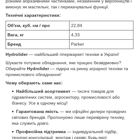
різними абразивними частинками, незамінний у виробництві і
виконує як мастильні, так і перекачувальні функції.
Технічні характеристики:
Об'єм, куб. см / про
22,84
Вага, кг
4,33
Бренд
Parker
Hydrolider
— найбільший гіпермаркет техніки в Україні!
Шукаєте потужне обладнання, яке працює безвідмовно?
Обирайте
Hydrolider
— лідера на ринку аграрної техніки та
промислового обладнання!
Чому обирають саме нас:
Найбільший асортимент
— тисячі товарів для
гідравлічних систем, агросектору, промисловості або
бізнесу. Усе в одному місці!
Гарантована якість
— ми офіційні дилери провідних
світових брендів. Пропонуємо лише перевірену техніку,
яка служить довго.
Професійна підтримка
— індивідуальний підбір,
технічні консультації, монтаж і сервіс будь-якої