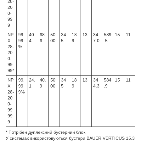
28-
20
0-
99
9
NP
99.
40.
68.
50
34
18
13
34
589
15
11
X
99
4
6
00
5
9
7.0
.5
28-
%
20
0-
99
99*
NP
99.
24.
40.
50
34
18
13
34
584
15
11
X
99
1
9
00
5
9
4.3
.9
28-
9%
20
0-
99
99
9
* Потрібен дуплексний бустерний блок.
У системах використовуються бустери BAUER VERTICUS 15.3