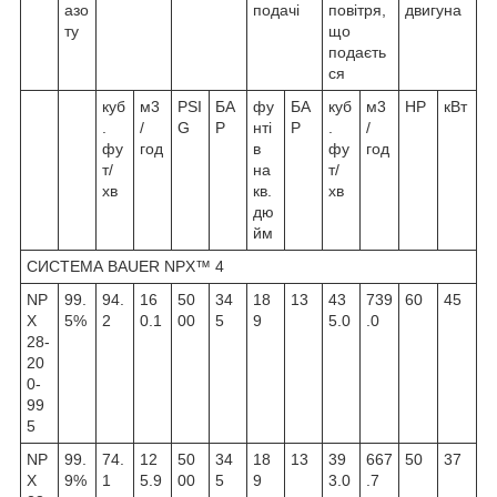
азо
подачі
повітря,
двигуна
ту
що
подаєть
ся
куб
м3
PSI
БА
фу
БА
куб
м3
HP
кВт
.
/
G
Р
нті
Р
.
/
фу
год
в
фу
год
т/
на
т/
хв
кв.
хв
дю
йм
СИСТЕМА BAUER NPX™ 4
NP
99.
94.
16
50
34
18
13
43
739
60
45
X
5%
2
0.1
00
5
9
5.0
.0
28-
20
0-
99
5
NP
99.
74.
12
50
34
18
13
39
667
50
37
X
9%
1
5.9
00
5
9
3.0
.7