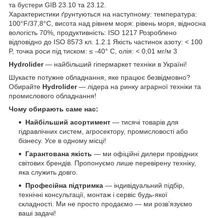
та бустери GIB 23.10 та 23.12.
Характеристики ґрунтуються на наступному: температура:
100°F/37,8°C, висота над рівнем моря: рівень моря, відносна
вологість 70%, продуктивність: ISO 1217 Розроблено
відповідно до ISO 8573 кл. 1.2.1 Якість частинок азоту: < 100
P, точка роси під тиском: ≤ -40° C, олія: < 0,01 мг/м 3
Hydrolider
— найбільший гіпермаркет техніки в Україні!
Шукаєте потужне обладнання, яке працює безвідмовно?
Обирайте
Hydrolider
— лідера на ринку аграрної техніки та
промислового обладнання!
Чому обирають саме нас:
Найбільший асортимент
— тисячі товарів для
гідравлічних систем, агросектору, промисловості або
бізнесу. Усе в одному місці!
Гарантована якість
— ми офіційні дилери провідних
світових брендів. Пропонуємо лише перевірену техніку,
яка служить довго.
Професійна підтримка
— індивідуальний підбір,
технічні консультації, монтаж і сервіс будь-якої
складності. Ми не просто продаємо — ми розв’язуємо
ваші задачі!