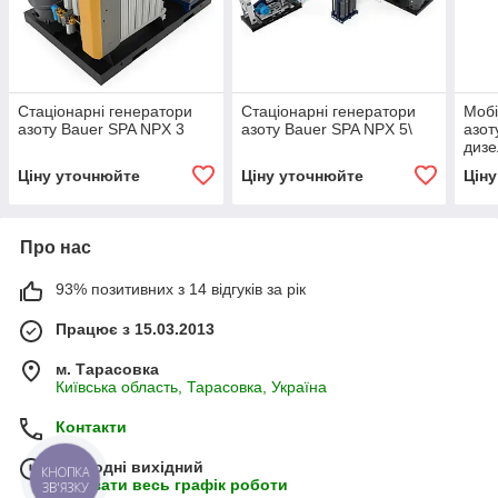
Стаціонарні генератори
Стаціонарні генератори
Мобі
азоту Bauer SPA NPX 3
азоту Bauer SPA NPX 5\
азот
дизе
Ціну уточнюйте
Ціну уточнюйте
Цін
Про нас
93% позитивних з 14 відгуків за рік
Працює з 15.03.2013
м. Тарасовка
Київська область, Тарасовка, Україна
Контакти
Сьогодні вихідний
КНОПКА
Показати весь графік роботи
ЗВ'ЯЗКУ