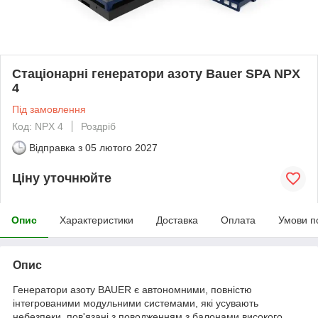
Стаціонарні генератори азоту Bauer SPA NPX
4
Під замовлення
Код: NPX 4
Роздріб
Відправка з
05 лютого 2027
Ціну уточнюйте
Опис
Характеристики
Доставка
Оплата
Умови п
Опис
Генератори азоту BAUER є автономними, повністю
інтегрованими модульними системами, які усувають
небезпеки, пов'язані з поводженням з балонами високого