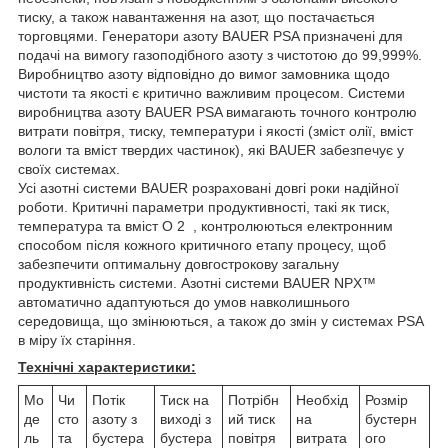
тиску, а також навантаження на азот, що постачається
торговцями. Генератори азоту BAUER PSA призначені для
подачі на вимогу газоподібного азоту з чистотою до 99,999%.
Виробництво азоту відповідно до вимог замовника щодо
чистоти та якості є критично важливим процесом. Системи
виробництва азоту BAUER PSA вимагають точного контролю
витрати повітря, тиску, температури і якості (зміст олії, вміст
вологи та вміст твердих частинок), які BAUER забезпечує у
своїх системах.
Усі азотні системи BAUER розраховані довгі роки надійної
роботи. Критичні параметри продуктивності, такі як тиск,
температура та вміст O 2 , контролюються електронним
способом після кожного критичного етапу процесу, щоб
забезпечити оптимальну довгострокову загальну
продуктивність системи. Азотні системи BAUER NPX™
автоматично адаптуються до умов навколишнього
середовища, що змінюються, а також до змін у системах PSA
в міру їх старіння.
Технічні характеристики:
Мо
Чи
Потік
Тиск на
Потрібн
Необхід
Розмір
де
сто
азоту з
виході з
ий тиск
на
бустерн
ль
та
бустера
бустера
повітря
витрата
ого