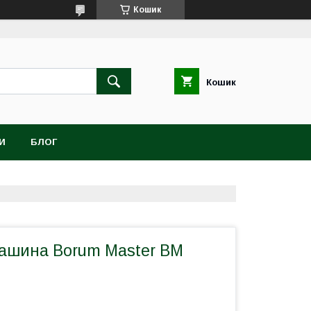
Кошик
Кошик
И
БЛОГ
ашина Borum Master BM