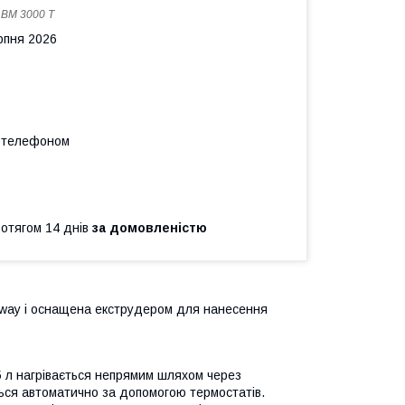
:
BM 3000 Т
рпня 2026
а телефоном
ротягом 14 днів
за домовленістю
hway і оснащена екструдером для нанесення
5 л нагрівається непрямим шляхом через
ься автоматично за допомогою термостатів.