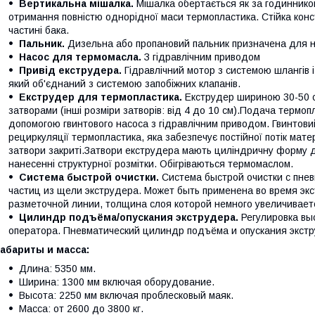
Вертикальна мішалка.
Мішалка обертається як за годинников
отримання повністю однорідної маси термопластика. Стійка конст
частині бака.
Пальник.
Дизельна або пропановий пальник призначена для на
Насос для термомасла.
З гідравлічним приводом
Привід екструдера.
Гідравлічний мотор з системою шлангів 
який об'єднаний з системою запобіжних клапанів.
Екструдер для термопластика.
Екструдер шириною 30-50 с
затворами (інші розміри затворів: від 4 до 10 см).Подача термоп
допомогою гвинтового насоса з гідравлічним приводом. Гвинтови
рециркуляції термопластика, яка забезпечує постійної потік мате
затвори закриті.Затвори екструдера мають циліндричну форму 
нанесенні структурної розмітки. Обігріваються термомаслом.
Система быстрой очистки.
Система быстрой очистки с пне
частиц из щели экструдера. Может быть применена во время эк
разметочной линии, толщина слоя которой немного увеличивает
Цилиндр подъёма/опускания экструдера.
Регулировка вы
оператора. Пневматический цилиндр подъёма и опускания экстр
абариты и масса:
Длина: 5350 мм.
Ширина: 1300 мм включая оборудование.
Высота: 2250 мм включая проблесковый маяк.
Масса: от 2600 до 3800 кг.