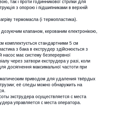
ою, так і проти годинникової стрілки для
рукція з опорою і підшипниками в верхній
гріву термомасла (і термопластика).
і дозуючим клапаном, керованим електронікою,
м комплектується стандартними 5 см
ластика з бака в екструдер здійснюється з
й насос має систему безперервної
ріалу через затвори екструдера у разі, коли
для досягнення максимальної частоти при
вматическим приводом для удаления твёрдых
струзии; её следы можно обнаружить на
ся.
соты экструдера осуществляется с места
удера управляется с места оператора.