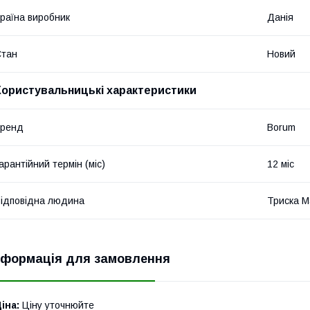
раїна виробник
Данія
Стан
Новий
Користувальницькі характеристики
бренд
Borum
арантійний термін (міс)
12 міс
ідповідна людина
Триска М
нформація для замовлення
іна:
Ціну уточнюйте