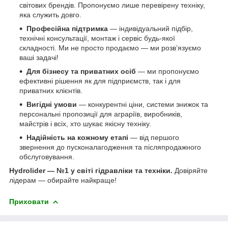
світових брендів. Пропонуємо лише перевірену техніку,
яка служить довго.
Професійна підтримка
— індивідуальний підбір,
технічні консультації, монтаж і сервіс будь-якої
складності. Ми не просто продаємо — ми розв’язуємо
ваші задачі!
Для бізнесу та приватних осіб
— ми пропонуємо
ефективні рішення як для підприємств, так і для
приватних клієнтів.
Вигідні умови
— конкурентні ціни, системи знижок та
персональні пропозиції для аграріїв, виробників,
майстрів і всіх, хто шукає якісну техніку.
Надійність на кожному етапі
— від першого
звернення до пусконалагодження та післяпродажного
обслуговування.
Hydrolider — №1 у світі гідравліки та техніки.
Довіряйте
лідерам — обирайте найкраще!
Приховати