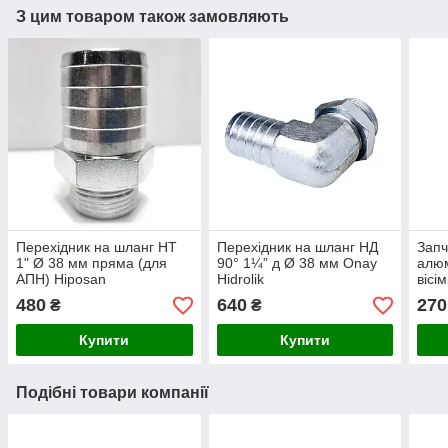
З цим товаром також замовляють
Перехідник на шланг НТ
Перехідник на шланг НД
Запч
1" Ø 38 мм пряма (для
90° 1¼” д Ø 38 мм Onay
алюм
АПН) Hiposan
Hidrolik
вісі
Maki
480
640
270
₴
₴
Купити
Купити
Подібні товари компанії