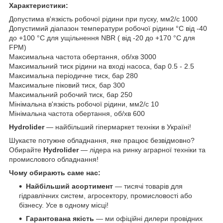
Характеристики:
Допустима в'язкість робочої рідини при пуску, мм2/c 1000
Допустимий діапазон температури робочої рідини °C від -40
до +100 °С для ущільнення NBR ( від -20 до +170 °С для
FPM)
Максимальна частота обертання, об/хв 3000
Максимальний тиск рідини на вході насоса, бар 0.5 - 2.5
Максимальна періодичне тиск, бар 280
Максимальне піковий тиск, бар 300
Максимальний робочий тиск, бар 250
Мінімальна в'язкість робочої рідини, мм2/c 10
Мінімальна частота обертання, об/хв 600
Hydrolider
— найбільший гіпермаркет техніки в Україні!
Шукаєте потужне обладнання, яке працює безвідмовно?
Обирайте
Hydrolider
— лідера на ринку аграрної техніки та
промислового обладнання!
Чому обирають саме нас:
Найбільший асортимент
— тисячі товарів для
гідравлічних систем, агросектору, промисловості або
бізнесу. Усе в одному місці!
Гарантована якість
— ми офіційні дилери провідних