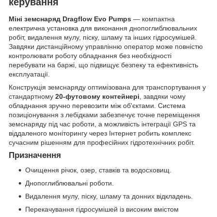
керування
Міні земснаряд Dragflow Evo Pumps
— компактна
електрична установка для виконання днопоглиблювальних
робіт, видалення мулу, піску, шламу та інших гідросумішей.
Завдяки дистанційному управлінню оператор може повністю
контролювати роботу обладнання без необхідності
перебувати на баржі, що підвищує безпеку та ефективність
експлуатації.
Конструкція земснаряду оптимізована для транспортування у
стандартному
20-футовому контейнері
, завдяки чому
обладнання зручно перевозити між об'єктами. Система
позиціонування з лебідками забезпечує точне переміщення
земснаряду під час роботи, а можливість інтеграції GPS та
віддаленого моніторингу через Інтернет робить комплекс
сучасним рішенням для професійних гідротехнічних робіт.
Призначення
Очищення річок, озер, ставків та водосховищ.
Днопоглиблювальні роботи.
Видалення мулу, піску, шламу та донних відкладень.
Перекачування гідросумішей із високим вмістом