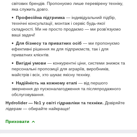
світових брендів. Пропонуємо лише перевірену техніку,
яка служить довго.
Професійна підтримка
— індивідуальний підбір,
технічні консультації, монтаж і сервіс будь-якої
складності. Ми не просто продаємо — ми розв’язуємо
ваші задачі!
Для бізнесу та приватних осіб
— ми пропонуємо
ефективні рішення як для підприємств, так і для
приватних клієнтів.
Вигідні умови
— конкурентні ціни, системи знижок та
персональні пропозиції для аграріїв, виробників,
майстрів і всіх, хто шукає якісну техніку.
Надійність на кожному етапі
— від першого
звернення до пусконалагодження та післяпродажного
обслуговування.
Hydrolider — №1 у світі гідравліки та техніки.
Довіряйте
лідерам — обирайте найкраще!
Приховати