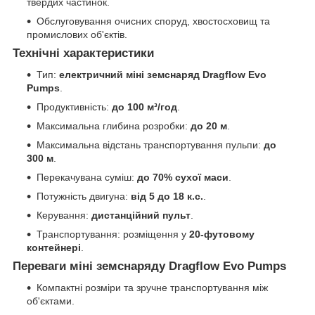
твердих частинок.
Обслуговування очисних споруд, хвостосховищ та
промислових об'єктів.
Технічні характеристики
Тип:
електричний міні земснаряд Dragflow Evo
Pumps
.
Продуктивність:
до 100 м³/год
.
Максимальна глибина розробки:
до 20 м
.
Максимальна відстань транспортування пульпи:
до
300 м
.
Перекачувана суміш:
до 70% сухої маси
.
Потужність двигуна:
від 5 до 18 к.с.
.
Керування:
дистанційний пульт
.
Транспортування: розміщення у
20-футовому
контейнері
.
Переваги міні земснаряду Dragflow Evo Pumps
Компактні розміри та зручне транспортування між
об'єктами.