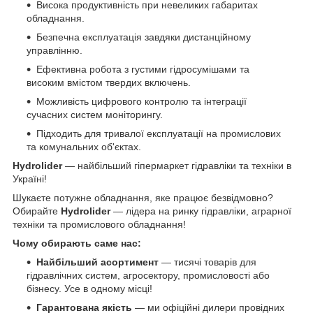
Висока продуктивність при невеликих габаритах
обладнання.
Безпечна експлуатація завдяки дистанційному
управлінню.
Ефективна робота з густими гідросумішами та
високим вмістом твердих включень.
Можливість цифрового контролю та інтеграції
сучасних систем моніторингу.
Підходить для тривалої експлуатації на промислових
та комунальних об'єктах.
Hydrolider
— найбільший гіпермаркет гідравліки та техніки в
Україні!
Шукаєте потужне обладнання, яке працює безвідмовно?
Обирайте
Hydrolider
— лідера на ринку гідравліки, аграрної
техніки та промислового обладнання!
Чому обирають саме нас:
Найбільший асортимент
— тисячі товарів для
гідравлічних систем, агросектору, промисловості або
бізнесу. Усе в одному місці!
Гарантована якість
— ми офіційні дилери провідних