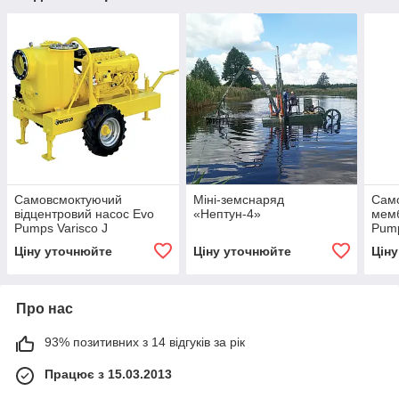
Самовсмоктуючий
Міні-земснаряд
Сам
відцентровий насос Evo
«Нептун-4»
мемб
Pumps Varisco J
Pump
Ціну уточнюйте
Ціну уточнюйте
Цін
Про нас
93% позитивних з 14 відгуків за рік
Працює з 15.03.2013