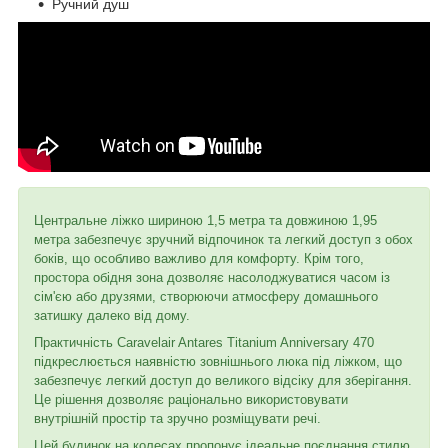
Ручний душ
Центральне ліжко шириною 1,5 метра та довжиною 1,95
метра забезпечує зручний відпочинок та легкий доступ з обох
боків, що особливо важливо для комфорту. Крім того,
простора обідня зона дозволяє насолоджуватися часом із
сім'єю або друзями, створюючи атмосферу домашнього
затишку далеко від дому.
Практичність Caravelair Antares Titanium Anniversary 470
підкреслюється наявністю зовнішнього люка під ліжком, що
забезпечує легкий доступ до великого відсіку для зберігання.
Це рішення дозволяє раціонально використовувати
внутрішній простір та зручно розміщувати речі.
Цей будинок на колесах пропонує ідеальне поєднання стилю