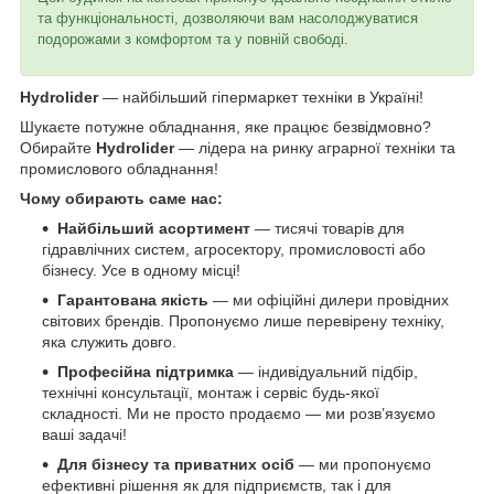
та функціональності, дозволяючи вам насолоджуватися
подорожами з комфортом та у повній свободі.
Hydrolider
— найбільший гіпермаркет техніки в Україні!
Шукаєте потужне обладнання, яке працює безвідмовно?
Обирайте
Hydrolider
— лідера на ринку аграрної техніки та
промислового обладнання!
Чому обирають саме нас:
Найбільший асортимент
— тисячі товарів для
гідравлічних систем, агросектору, промисловості або
бізнесу. Усе в одному місці!
Гарантована якість
— ми офіційні дилери провідних
світових брендів. Пропонуємо лише перевірену техніку,
яка служить довго.
Професійна підтримка
— індивідуальний підбір,
технічні консультації, монтаж і сервіс будь-якої
складності. Ми не просто продаємо — ми розв’язуємо
ваші задачі!
Для бізнесу та приватних осіб
— ми пропонуємо
ефективні рішення як для підприємств, так і для