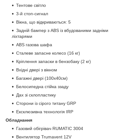
Тентове світло
3-й стоп-сигнал
Вікна, що відкриваються: 5
Задній бампер з АBS із вбудованими задніми
ліхтарями
АBS газова шафа
Сталеве запасне колесо (16 кг)
Кріплення запаски в бензобаку (2 кг)
Вхідні двері з вікном
Багажні двері (100x40см)
Белосипедна стійка ззаду
Дах зі склопластику
Сторони із сірого титану GRP
Ексклюзивна технологія IRP
Обладнання
Газовий обігрівач RUMATIC 3004
Вентилятор Trumavent 12V