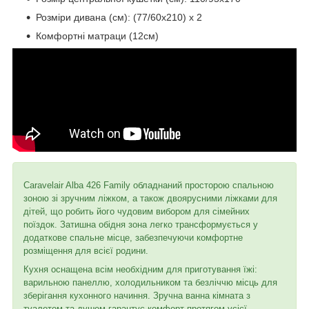
Розміри дивана (см): (77/60x210) x 2
Комфортні матраци (12см)
Caravelair Alba 426 Family обладнаний просторою спальною
зоною зі зручним ліжком, а також двоярусними ліжками для
дітей, що робить його чудовим вибором для сімейних
поїздок. Затишна обідня зона легко трансформується у
додаткове спальне місце, забезпечуючи комфортне
розміщення для всієї родини.
Кухня оснащена всім необхідним для приготування їжі:
варильною панеллю, холодильником та безліччю місць для
зберігання кухонного начиння. Зручна ванна кімната з
туалетом та душем гарантує комфорт протягом усієї