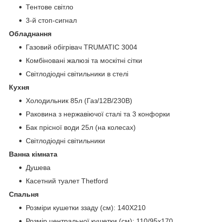
Тентове світло
3-й стоп-сигнал
Обладнання
Газовий обігрівач TRUMATIC 3004
Комбіновані жалюзі та москітні сітки
Світлодіодні світильники в стелі
Кухня
Холодильник 85л (Газ/12В/230В)
Раковина з нержавіючої сталі та 3 конфорки
Бак прісної води 25л (на колесах)
Світлодіодні світильники
Ванна кімната
Душева
Касетний туалет Thetford
Спальня
Розміри кушетки ззаду (см): 140X210
Розмір центральної кушетки (см): 110/95x170