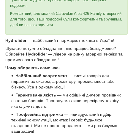
подорожі.
Компактний, але місткий Caravelair Alba 426 Family створений
для того, щоб ваші подорожі були комфортними та зручними,
де б ви не знаходилися.
Hydrolider
— найбільший гіпермаркет техніки в Україні!
Шукаєте потужне обладнання, яке працює безвідмовно?
Обирайте
Hydrolider
— лідера на ринку аграрної техніки та
промислового обладнання!
Чому обирають саме нас:
Найбільший асортимент
— тисячі товарів для
гідравлічних систем, агросектору, промисловості або
бізнесу. Усе в одному місці!
Гарантована якість
— ми офіційні дилери провідних
світових брендів. Пропонуємо лише перевірену техніку,
яка служить довго.
Професійна підтримка
— індивідуальний підбір,
технічні консультації, монтаж і сервіс будь-якої
складності. Ми не просто продаємо — ми розв’язуємо
ваші задачі!