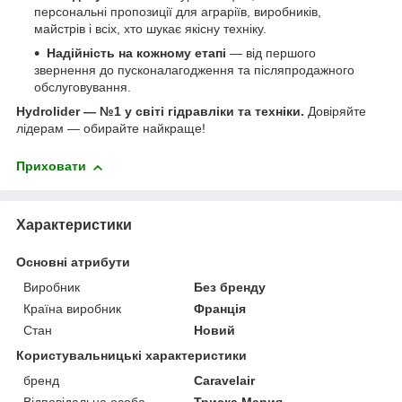
персональні пропозиції для аграріїв, виробників,
майстрів і всіх, хто шукає якісну техніку.
Надійність на кожному етапі
— від першого
звернення до пусконалагодження та післяпродажного
обслуговування.
Hydrolider — №1 у світі гідравліки та техніки.
Довіряйте
лідерам — обирайте найкраще!
Приховати
Характеристики
Основні атрибути
Виробник
Без бренду
Країна виробник
Франція
Стан
Новий
Користувальницькі характеристики
бренд
Caravelair
Відповідальна особа
Триска Мария