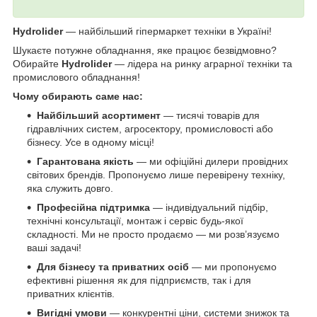
Hydrolider
— найбільший гіпермаркет техніки в Україні!
Шукаєте потужне обладнання, яке працює безвідмовно?
Обирайте
Hydrolider
— лідера на ринку аграрної техніки та
промислового обладнання!
Чому обирають саме нас:
Найбільший асортимент
— тисячі товарів для
гідравлічних систем, агросектору, промисловості або
бізнесу. Усе в одному місці!
Гарантована якість
— ми офіційні дилери провідних
світових брендів. Пропонуємо лише перевірену техніку,
яка служить довго.
Професійна підтримка
— індивідуальний підбір,
технічні консультації, монтаж і сервіс будь-якої
складності. Ми не просто продаємо — ми розв’язуємо
ваші задачі!
Для бізнесу та приватних осіб
— ми пропонуємо
ефективні рішення як для підприємств, так і для
приватних клієнтів.
Вигідні умови
— конкурентні ціни, системи знижок та