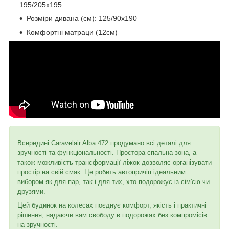
195/205x195
Розміри дивана (см): 125/90x190
Комфортні матраци (12см)
Всередині Caravelair Alba 472 продумано всі деталі для
зручності та функціональності. Простора спальна зона, а
також можливість трансформації ліжок дозволяє організувати
простір на свій смак. Це робить автопричіп ідеальним
вибором як для пар, так і для тих, хто подорожує із сім'єю чи
друзями.
Цей будинок на колесах поєднує комфорт, якість і практичні
рішення, надаючи вам свободу в подорожах без компромісів
на зручності.