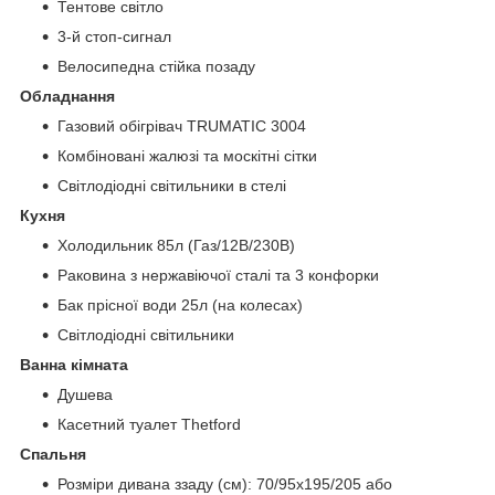
Тентове світло
3-й стоп-сигнал
Велосипедна стійка позаду
Обладнання
Газовий обігрівач TRUMATIC 3004
Комбіновані жалюзі та москітні сітки
Світлодіодні світильники в стелі
Кухня
Холодильник 85л (Газ/12В/230В)
Раковина з нержавіючої сталі та 3 конфорки
Бак прісної води 25л (на колесах)
Світлодіодні світильники
Ванна кімната
Душева
Касетний туалет Thetford
Спальня
Розміри дивана ззаду (см): 70/95x195/205 або