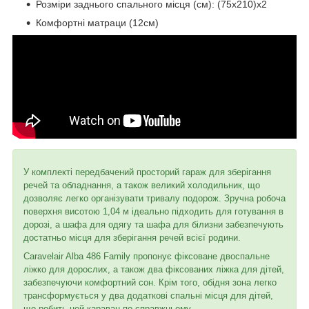
Розміри заднього спального місця (см): (75x210)x2
Комфортні матраци (12см)
У комплекті передбачений просторий гараж для зберігання
речей та обладнання, а також великий холодильник, що
дозволяє легко організувати тривалу подорож. Зручна робоча
поверхня висотою 1,04 м ідеально підходить для готування в
дорозі, а шафа для одягу та шафа для білизни забезпечують
достатньо місця для зберігання речей всієї родини.
Caravelair Alba 486 Family пропонує фіксоване двоспальне
ліжко для дорослих, а також два фіксованих ліжка для дітей,
забезпечуючи комфортний сон. Крім того, обідня зона легко
трансформується у два додаткові спальні місця для дітей,
що робить цей караван по-справжньому