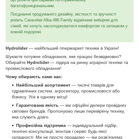
багатофункціональним.
Поєднання продуманого дизайну, місткості та зручності
робить Caravelair Alba 486 Family відмінним вибором для
сімей, які хочуть насолоджуватися комфортом та затишком у
кожній подорожі.
Hydrolider
— найбільший гіпермаркет техніки в Україні!
Шукаєте потужне обладнання, яке працює безвідмовно?
Обирайте
Hydrolider
— лідера на ринку аграрної техніки та
промислового обладнання!
Чому обирають саме нас:
Найбільший асортимент
— тисячі товарів для
гідравлічних систем, агросектору, промисловості або
бізнесу. Усе в одному місці!
Гарантована якість
— ми офіційні дилери провідних
світових брендів. Пропонуємо лише перевірену техніку,
яка служить довго.
Професійна підтримка
— індивідуальний підбір,
технічні консультації, монтаж і сервіс будь-якої
складності. Ми не просто продаємо — ми розв’язуємо