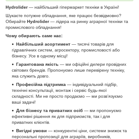
Hydrolider
— найбільший гіпермаркет техніки в Україні!
Шукаєте потужне обладнання, яке працює безвідмовно?
Обирайте
Hydrolider
— лідера на ринку аграрної техніки та
промислового обладнання!
Чому обирають саме нас:
Найбільший асортимент
— тисячі товарів для
гідравлічних систем, агросектору, промисловості або
бізнесу. Усе в одному місці!
Гарантована якість
— ми офіційні дилери провідних
світових брендів. Пропонуємо лише перевірену техніку,
яка служить довго.
Професійна підтримка
— індивідуальний підбір,
технічні консультації, монтаж і сервіс будь-якої
складності. Ми не просто продаємо — ми розв’язуємо
ваші задачі!
Для бізнесу та приватних осіб
— ми пропонуємо
ефективні рішення як для підприємств, так і для
приватних клієнтів.
Вигідні умови
— конкурентні ціни, системи знижок та
персональні пропозиції для аграріїв, виробників,