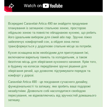
Всередині Caravelair Artica 490 ви знайдете продумане
планування із затишною спальною зоною, просторою
обідньою зоною та повністю обладнаною кухнею, що робить
його ідеальним вибором для сімей або пар. Зручне ліжко
забезпечує комфортний сон, а обідня зона легко
трансформується у додаткове спальне місце за потреби.
Кухня оснащена всім необхідним для приготування їжі,
включаючи варильну панель та холодильник, а також
безліччю місць для зберігання кухонного начиння. Крім того,
в будинку на колесах передбачені зручні рішення для
зберігання речей, що дозволяє підтримувати порядок та
комфорт у дорозі.
Caravelair Artica 490 - це поєднання сучасного дизайну,
функціональності та затишку, яке зробить ваші подорожі
незабутніми. Дозвольте собі насолодитися свободою
пересування, не відмовляючись від зручностей домашнього
затишку.