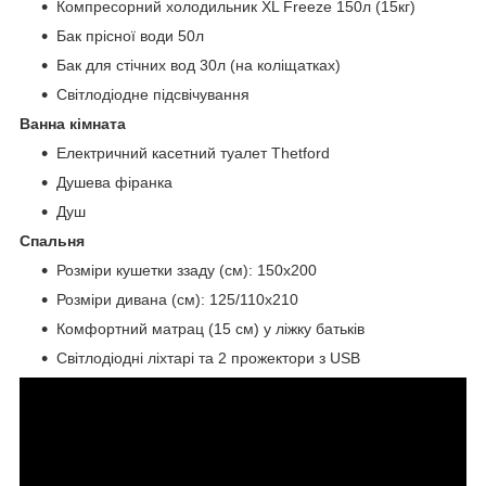
Компресорний холодильник XL Freeze 150л (15кг)
Бак прісної води 50л
Бак для стічних вод 30л (на коліщатках)
Світлодіодне підсвічування
Ванна кімната
Електричний касетний туалет Thetford
Душева фіранка
Душ
Спальня
Розміри кушетки ззаду (см): 150x200
Розміри дивана (см): 125/110x210
Комфортний матрац (15 см) у ліжку батьків
Світлодіодні ліхтарі та 2 прожектори з USB