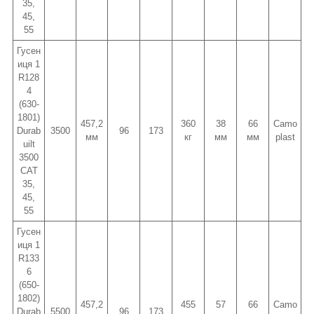
35,
45,
55
Гусен
иця 1
R128
4
(630-
1801)
457,2
360
38
66
Camo
Durab
3500
96
173
мм
кг
мм
мм
plast
uilt
3500
CAT
35,
45,
55
Гусен
иця 1
R133
6
(650-
1802)
457,2
455
57
66
Camo
Durab
5500
96
173