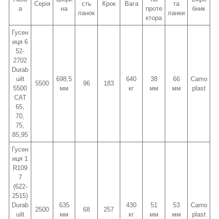
Серія
сть
Крок
Вага
та
а
на
проте
бник
ланок
ланки
ктора
Гусен
иця 6
52-
2702
Durab
uilt
698,5
640
38
66
Camo
5500
96
183
5500
мм
кг
мм
мм
plast
CAT
65,
70,
75,
85,95
Гусен
иця 1
R109
7
(622-
2515)
Durab
635
430
51
53
Camo
2500
68
257
uilt
мм
кг
мм
мм
plast