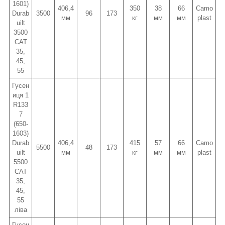
1601)
406,4
350
38
66
Camo
Durab
3500
96
173
мм
кг
мм
мм
plast
uilt
3500
CAT
35,
45,
55
Гусен
иця 1
R133
7
(650-
1603)
Durab
406,4
415
57
66
Camo
5500
48
173
uilt
мм
кг
мм
мм
plast
5500
CAT
35,
45,
55
ліва
Гусен