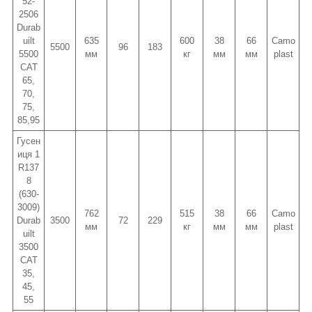
52-
2506
Durab
uilt
635
600
38
66
Camo
5500
96
183
5500
мм
кг
мм
мм
plast
CAT
65,
70,
75,
85,95
Гусен
иця 1
R137
8
(630-
3009)
762
515
38
66
Camo
Durab
3500
72
229
мм
кг
мм
мм
plast
uilt
3500
CAT
35,
45,
55