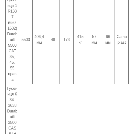
иця 1
R133
7
(650-
1602)
Durab
406,4
415
57
66
Camo
uilt
5500
48
173
мм
кг
мм
мм
plast
5500
CAT
35,
45,
55
прав
а
Гусен
иця 6
34-
3638
Durab
uilt
3500
CAS
E IH