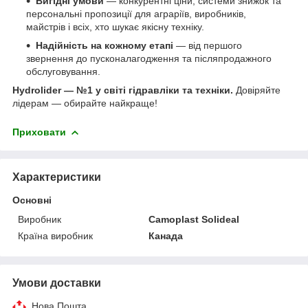
Вигідні умови
— конкурентні ціни, системи знижок та
персональні пропозиції для аграріїв, виробників,
майстрів і всіх, хто шукає якісну техніку.
Надійність на кожному етапі
— від першого
звернення до пусконалагодження та післяпродажного
обслуговування.
Hydrolider — №1 у світі гідравліки та техніки.
Довіряйте
лідерам — обирайте найкраще!
Приховати
Характеристики
Основні
Виробник
Camoplast Solideal
Країна виробник
Канада
Умови доставки
Нова Пошта