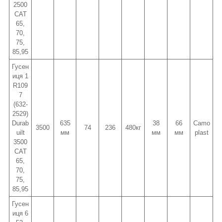
2500
CAT
65,
70,
75,
85,95
Гусен
иця 1
R109
7
(632-
2529)
Durab
635
38
66
Camo
3500
74
236
480кг
uilt
мм
мм
мм
plast
3500
CAT
65,
70,
75,
85,95
Гусен
иця 6