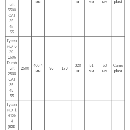
мм
кг
мм
мм
plast
uilt
5500
CAT
35,
45,
55
Гусен
иця 6
20-
1606
Durab
406,4
320
51
53
Camo
uilt
2500
96
173
мм
кг
мм
мм
plast
2500
CAT
35,
45,
55
Гусен
иця 1
R135
4
(630-