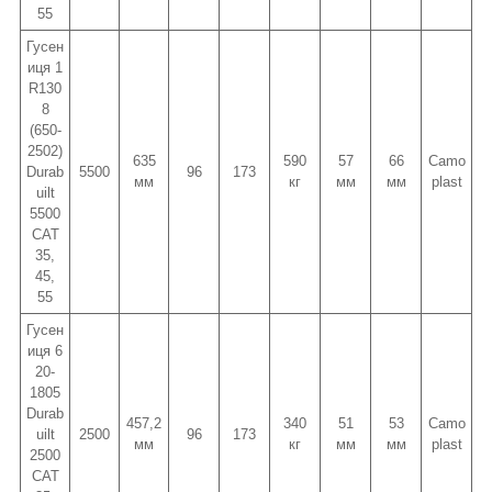
55
Гусен
иця 1
R130
8
(650-
2502)
635
590
57
66
Camo
Durab
5500
96
173
мм
кг
мм
мм
plast
uilt
5500
CAT
35,
45,
55
Гусен
иця 6
20-
1805
Durab
457,2
340
51
53
Camo
uilt
2500
96
173
мм
кг
мм
мм
plast
2500
CAT