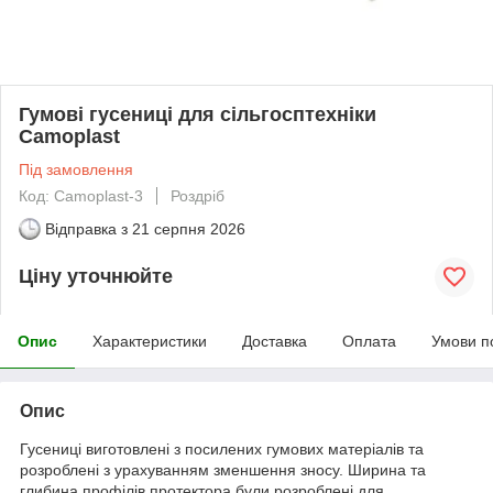
Гумові гусениці для сільгосптехніки
Camoplast
Під замовлення
Код: Camoplast-3
Роздріб
Відправка з
21 серпня 2026
Ціну уточнюйте
Опис
Характеристики
Доставка
Оплата
Умови п
Опис
Гусениці виготовлені з посилених гумових матеріалів та
розроблені з урахуванням зменшення зносу. Ширина та
глибина профілів протектора були розроблені для