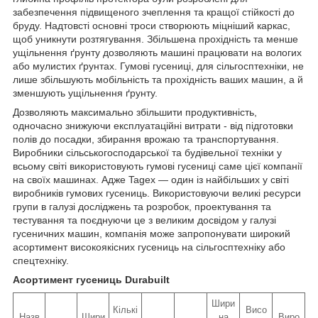
забезпечення підвищеного зчеплення та кращої стійкості до
бруду. Надтовсті основні троси створюють міцніший каркас,
щоб уникнути розтягування. Збільшена прохідність та менше
ущільнення ґрунту дозволяють машині працювати на вологих
або мулистих ґрунтах. Гумові гусениці, для сільгосптехніки, не
лише збільшують мобільність та прохідність ваших машин, а й
зменшують ущільнення ґрунту.
Дозволяють максимально збільшити продуктивність,
одночасно знижуючи експлуатаційні витрати - від підготовки
полів до посадки, збирання врожаю та транспортування.
Виробники сільськогосподарської та будівельної техніки у
всьому світі використовують гумові гусениці саме цієї компанії
на своїх машинах. Адже Tagex — один із найбільших у світі
виробників гумових гусениць. Використовуючи великі ресурси
групи в галузі досліджень та розробок, проектування та
тестування та поєднуючи це з великим досвідом у галузі
гусеничних машин, компанія може запропонувати широкий
асортимент високоякісних гусениць на сільгосптехніку або
спецтехніку.
Асортимент гусениць Durabuilt
Шири
Кількі
Висо
Назв
Шири
на
Виро