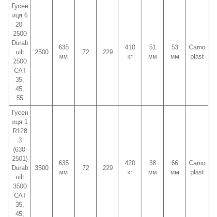
Гусен
иця 6
20-
2500
Durab
635
410
51
53
Camo
uilt
2500
72
229
мм
кг
мм
мм
plast
2500
CAT
35,
45,
55
Гусен
иця 1
R128
3
(630-
2501)
635
420
38
66
Camo
Durab
3500
72
229
мм
кг
мм
мм
plast
uilt
3500
CAT
35,
45,