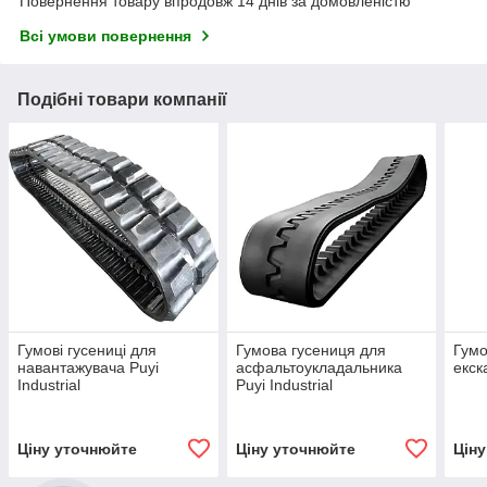
Повернення товару впродовж 14 днів за домовленістю
Всі умови повернення
Подібні товари компанії
Гумові гусениці для
Гумова гусениця для
Гумо
навантажувача Puyi
асфальтоукладальника
екск
Industrial
Puyi Industrial
Ціну уточнюйте
Ціну уточнюйте
Цін