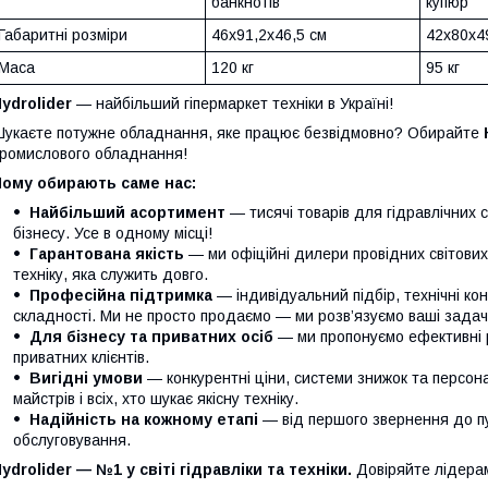
банкнотів
купюр
Габаритні розміри
46x91,2х46,5 см
42x80x4
Маса
120 кг
95 кг
ydrolider
— найбільший гіпермаркет техніки в Україні!
укаєте потужне обладнання, яке працює безвідмовно? Обирайте
ромислового обладнання!
Чому обирають саме нас:
Найбільший асортимент
— тисячі товарів для гідравлічних 
бізнесу. Усе в одному місці!
Гарантована якість
— ми офіційні дилери провідних світови
техніку, яка служить довго.
Професійна підтримка
— індивідуальний підбір, технічні кон
складності. Ми не просто продаємо — ми розв’язуємо ваші задачі
Для бізнесу та приватних осіб
— ми пропонуємо ефективні р
приватних клієнтів.
Вигідні умови
— конкурентні ціни, системи знижок та персонал
майстрів і всіх, хто шукає якісну техніку.
Надійність на кожному етапі
— від першого звернення до п
обслуговування.
ydrolider — №1 у світі гідравліки та техніки.
Довіряйте лідера