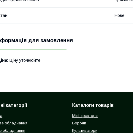
Стан
Нове
нформація для замовлення
іна:
Ціну уточнюйте
і категорії
Каталоги товарів
ка
Міні-трактори
ве обладнання
Борони
е обладнання
Культиватори