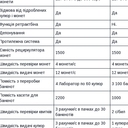
монети
Відмова від підроблених
Да
Да
купюр і монет
Функція ретрактбіна
Да
Ні.
Депонування
Да
Да
Протилежна система
Да
Да
Ємність рециркулятора
1500
1500
монет
Швидкість перевірки монет
4 монети/с
4 монети
Швидкість видачі монет
12 монет/с
12 монет
Помкість з переробки
4 Лаборатор по 60 купюр
3 100 б
банкнот
Помкість касети для
2200
1000
банкнот
3 рахунки/с в пачках до 30
Швидкість перевірки квитків
2 с/бил
банкнотів
3 рахунки/с в пачках до 30
1 купюра
Швидкість видачі купюр