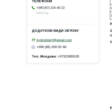
+380 (67) 216-43-22
Київстар
H
Ш
п
hydrolider7@gmail.com
+380 (66) 350-52-66
Тел. Молдова
+37322803105
H