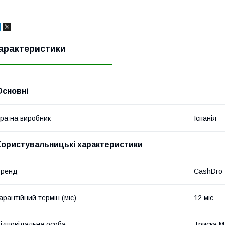
арактеристики
Основні
раїна виробник
Іспанія
Користувальницькі характеристики
Бренд
CashDro
арантійний термін (міс)
12 міс
ідповідальна особа
Триска М