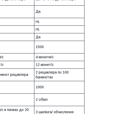
Да
Ні.
Ні.
Да
1500
/с
4 монети/с
/с
12 монет/с
2 рециклера по 100
анкнот рециклера
банкнотах
1000
2 с/бил
/с в пачках до 20
3 шилінга/ обчислення