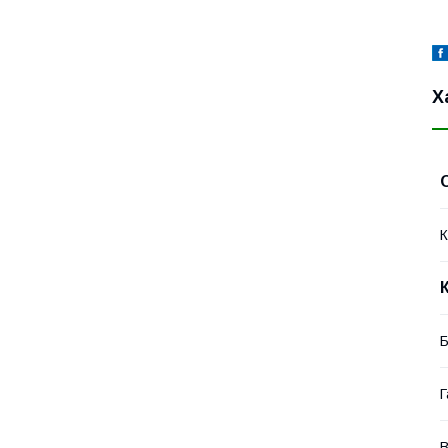
Х
К
Г
В