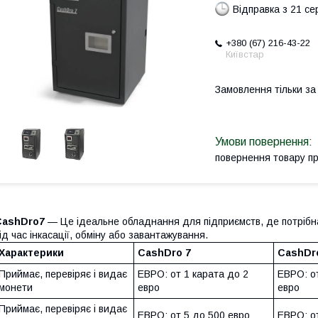
Відправка з 21 се
+380 (67) 216-43-22
Київстар
Замовлення тільки з
повернення товару п
CashDro7
— Це ідеальне обладнання для підприємств, де потрібна
ід час інкасації, обміну або завантажування.
Характерики
CashDro 7
CashDr
Приймає, перевіряє і видає
ЕВРО: от 1 карата до 2
ЕВРО: от
монети
евро
евро
Приймає, перевіряє і видає
ЕВРО: от 5 до 500 евро
ЕВРО: о