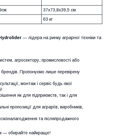
9см
37x73,8x39,5 см
63 кг
Hydrolider
— лідера на ринку аграрної техніки та
систем, агросектору, промисловості або
х брендів. Пропонуємо лише перевірену
сультації, монтаж і сервіс будь-якої
!
ішення як для підприємств, так і для
ьні пропозиції для аграріїв, виробників,
усконалагодження та післяпродажного
м — обирайте найкраще!