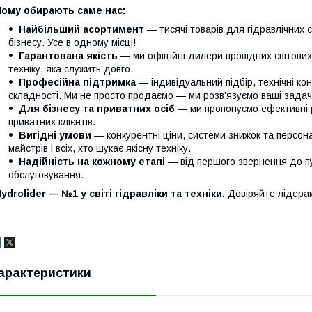
Чому обирають саме нас:
Найбільший асортимент
— тисячі товарів для гідравлічних 
бізнесу. Усе в одному місці!
Гарантована якість
— ми офіційні дилери провідних світови
техніку, яка служить довго.
Професійна підтримка
— індивідуальний підбір, технічні кон
складності. Ми не просто продаємо — ми розв’язуємо ваші задачі
Для бізнесу та приватних осіб
— ми пропонуємо ефективні р
приватних клієнтів.
Вигідні умови
— конкурентні ціни, системи знижок та персонал
майстрів і всіх, хто шукає якісну техніку.
Надійність на кожному етапі
— від першого звернення до п
обслуговування.
ydrolider — №1 у світі гідравліки та техніки.
Довіряйте лідера
арактеристики