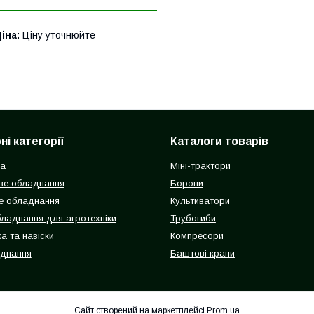
іна:
Ціну уточнюйте
і категорії
Каталоги товарів
ка
Міні-трактори
ве обладнання
Борони
е обладнання
Культиватори
бладнання для агротехніки
Трубогиби
а та навіски
Компресори
аднання
Баштові крани
Сайт створений на маркетплейсі
Prom.ua