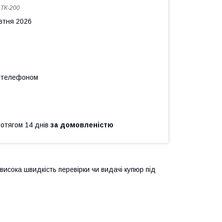
:
ТК-200
овтня 2026
а телефоном
ротягом 14 днів
за домовленістю
исока швидкість перевірки чи видачі купюр під