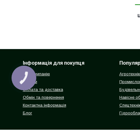
Ц
Інформація для покупця
Популярн
Про компанію
Агротехні
КНОПКА
ЗВ'ЯЗКУ
Відгуки
Промисло
Оплата та доставка
Будівельн
Обмін та повернення
Навісне о
Контактна інформація
Спецтехнік
Блог
Гідрообл