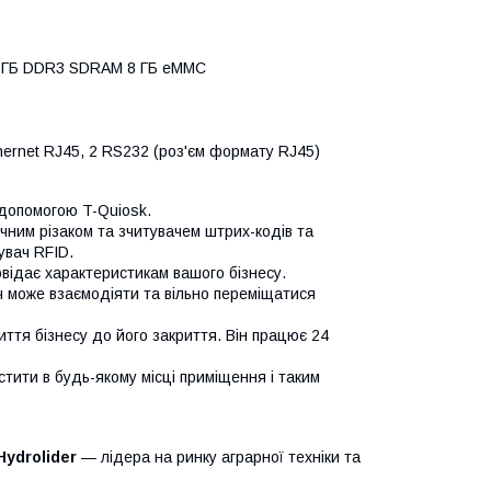
 2 ГБ DDR3 SDRAM 8 ГБ eMMC
hernet RJ45, 2 RS232 (роз'єм формату RJ45)
 допомогою T-Quiosk.
чним різаком та зчитувачем штрих-кодів та
увач RFID.
овідає характеристикам вашого бізнесу.
ч може взаємодіяти та вільно переміщатися
ття бізнесу до його закриття. Він працює 24
стити в будь-якому місці приміщення і таким
Hydrolider
— лідера на ринку аграрної техніки та