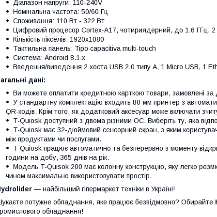
Діапазон напруги: 110-240V
Номінальна частота: 50/60 Гц
Споживання: 110 Вт - 322 Вт
Цифровий процесор Cortex-A17, чотириядерний, до 1,6 ГГц,
Кількість пікселів: 1920x1080
Тактильна панель: Tipo capacitiva multi-touch
Система: Android 8.1.x
Введення/виведення 2 хоста USB 2.0 типу A, 1 Micro USB, 1 Et
агальні дані:
Ви можете оплатити кредитною карткою товари, замовлені за
У стандартну комплектацію входить 80-мм принтер з автомати
QR-кодів. Крім того, як додатковий аксесуар може включати зчит
T-Quiosk доступний з двома різними ОС. Виберіть ту, яка відп
T-Quiosk має 32-дюймовий сенсорний екран, з яким користува
між продуктами чи послугами.
T-Quiosk працює автоматично та безперервно з моменту відкри
години на добу, 365 днів на рік.
Модель T-Quisok 200 має колонну конструкцію, яку легко розмі
чином максимально використовувати простір.
ydrolider
— найбільший гіпермаркет техніки в Україні!
укаєте потужне обладнання, яке працює безвідмовно? Обирайте
ромислового обладнання!