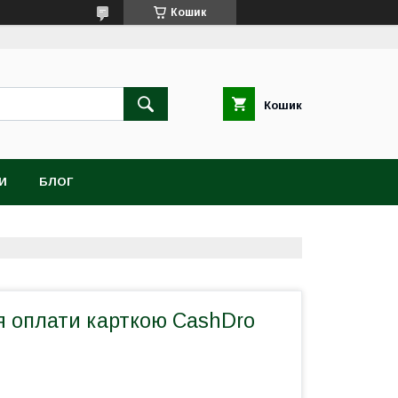
Кошик
Кошик
И
БЛОГ
я оплати карткою CashDro