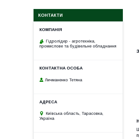
КОНТАКТИ
Гідролідер - агротехніка,
промислове та будівельне обладнання
З
Личманенко Тетяна
Київська область, Тарасовка,
Україна
H
Ш
п