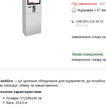
Під замовлення
Код
Відправка з 07 ж
+380 (67) 216-43-22
Київстар
Замовлення тільки з
повернення товару п
CashDro
— це ідеальне обладнання для підприємств, де потрібна в
ас інкасації, обміну чи навантаження.
ехнічні характеристики:
Розміри: 57x186x36 см
Вага: 154,5 кг