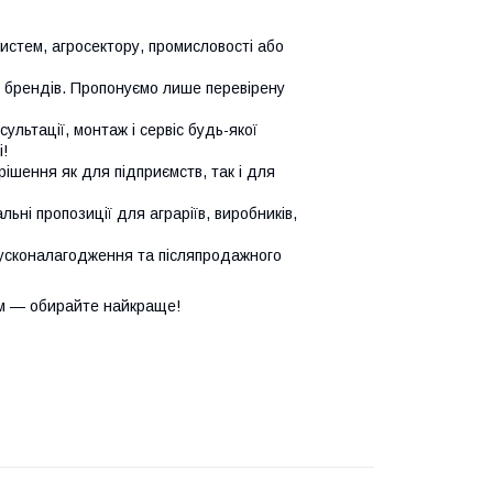
систем, агросектору, промисловості або
х брендів. Пропонуємо лише перевірену
сультації, монтаж і сервіс будь-якої
!
ішення як для підприємств, так і для
ьні пропозиції для аграріїв, виробників,
усконалагодження та післяпродажного
м — обирайте найкраще!