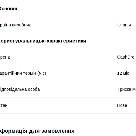
Основні
раїна виробник
Іспанія
Користувальницькі характеристики
Бренд
CashDro
арантійний термін (міс)
12 міс
ідповідальна особа
Триска М
Стан
Нове
нформація для замовлення