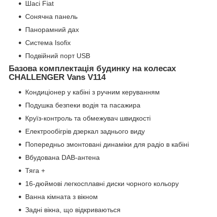
Шасі Fiat
Сонячна панель
Панорамний дах
Система Isofix
Подвійний порт USB
Базова комплектація будинку на колесах
CHALLENGER Vans V114
Кондиціонер у кабіні з ручним керуванням
Подушка безпеки водія та пасажира
Круїз-контроль та обмежувач швидкості
Електрообігрів дзеркал заднього виду
Попередньо змонтовані динаміки для радіо в кабіні
Вбудована DAB-антена
Тяга +
16-дюймові легкосплавні диски чорного кольору
Ванна кімната з вікном
Задні вікна, що відкриваються