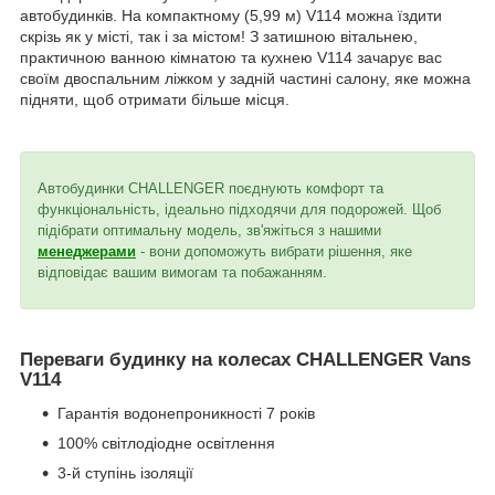
автобудинків. На компактному (5,99 м) V114 можна їздити
скрізь як у місті, так і за містом! З затишною вітальнею,
практичною ванною кімнатою та кухнею V114 зачарує вас
своїм двоспальним ліжком у задній частині салону, яке можна
підняти, щоб отримати більше місця.
Автобудинки CHALLENGER поєднують комфорт та
функціональність, ідеально підходячи для подорожей. Щоб
підібрати оптимальну модель, зв'яжіться з нашими
менеджерами
- вони допоможуть вибрати рішення, яке
відповідає вашим вимогам та побажанням.
Переваги будинку на колесах CHALLENGER Vans
V114
Гарантія водонепроникності 7 років
100% світлодіодне освітлення
3-й ступінь ізоляції