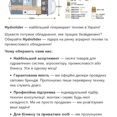
Hydrolider
— найбільший гіпермаркет техніки в Україні!
Шукаєте потужне обладнання, яке працює безвідмовно?
Обирайте
Hydrolider
— лідера на ринку аграрної техніки та
промислового обладнання!
Чому обирають саме нас:
Найбільший асортимент
— тисячі товарів для
гідравлічних систем, агросектору, промисловості або
бізнесу. Усе в одному місці!
Гарантована якість
— ми офіційні дилери провідних
світових брендів. Пропонуємо лише перевірену техніку,
яка служить довго.
Професійна підтримка
— індивідуальний підбір,
технічні консультації, монтаж і сервіс будь-якої
складності. Ми не просто продаємо — ми розв’язуємо
ваші задачі!
Для бізнесу та приватних осіб
— ми пропонуємо