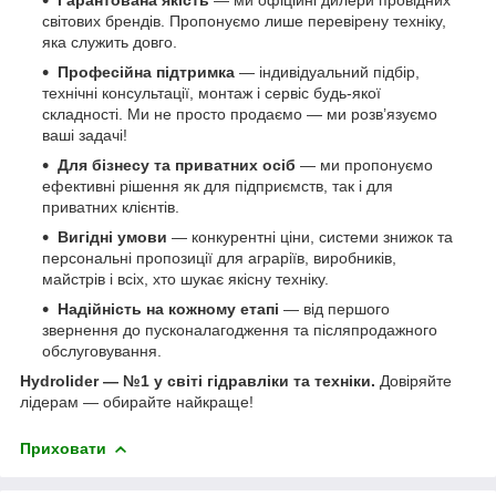
світових брендів. Пропонуємо лише перевірену техніку,
яка служить довго.
Професійна підтримка
— індивідуальний підбір,
технічні консультації, монтаж і сервіс будь-якої
складності. Ми не просто продаємо — ми розв’язуємо
ваші задачі!
Для бізнесу та приватних осіб
— ми пропонуємо
ефективні рішення як для підприємств, так і для
приватних клієнтів.
Вигідні умови
— конкурентні ціни, системи знижок та
персональні пропозиції для аграріїв, виробників,
майстрів і всіх, хто шукає якісну техніку.
Надійність на кожному етапі
— від першого
звернення до пусконалагодження та післяпродажного
обслуговування.
Hydrolider — №1 у світі гідравліки та техніки.
Довіряйте
лідерам — обирайте найкраще!
Приховати