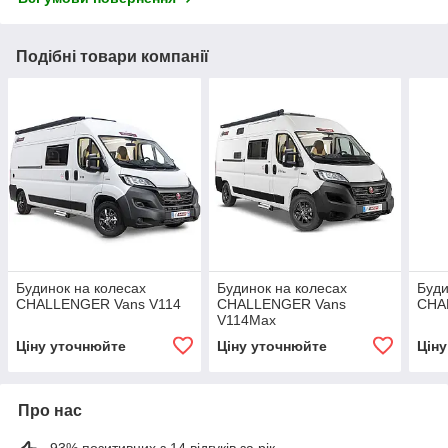
Подібні товари компанії
Будинок на колесах
Будинок на колесах
Буди
CHALLENGER Vans V114
CHALLENGER Vans
CHA
V114Max
Ціну уточнюйте
Ціну уточнюйте
Цін
Про нас
93% позитивних з 14 відгуків за рік