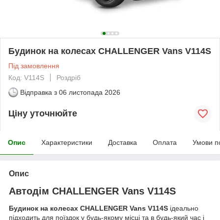
Будинок на колесах CHALLENGER Vans V114S
Під замовлення
Код: V114S
Роздріб
Відправка з
06 листопада 2026
Ціну уточнюйте
Опис
Характеристики
Доставка
Оплата
Умови п
Опис
Автодім CHALLENGER Vans V114S
Будинок на колесах CHALLENGER Vans V114S
ідеально
підходить для поїздок у будь-якому місці та в будь-який час і