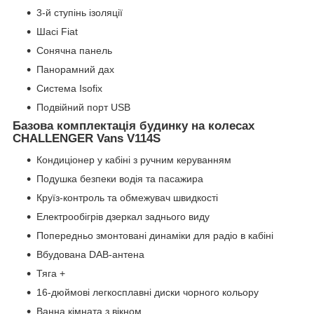
3-й ступінь ізоляції
Шасі Fiat
Сонячна панель
Панорамний дах
Система Isofix
Подвійний порт USB
Базова комплектація будинку на колесах
CHALLENGER Vans V114S
Кондиціонер у кабіні з ручним керуванням
Подушка безпеки водія та пасажира
Круїз-контроль та обмежувач швидкості
Електрообігрів дзеркал заднього виду
Попередньо змонтовані динаміки для радіо в кабіні
Вбудована DAB-антена
Тяга +
16-дюймові легкосплавні диски чорного кольору
Ванна кімната з вікном