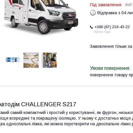
Під замовлення
Код
Відправка з 04 л
+380 (67) 216-43-22
Київстар
Замовлення тільки з
повернення товару п
Автодім CHALLENGER S217
акий самий компактний і простий у користуванні, як фургон, низьк
ісця всередині та покращену ізоляцію. У ньому є достатньо місця 
ва односпальні ліжка, які можна перетворити на двоспальне ліжко ро