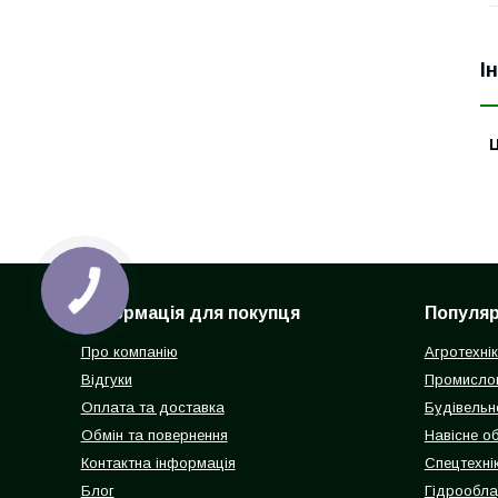
І
Ц
Інформація для покупця
Популярн
Про компанію
Агротехні
Відгуки
Промисло
Оплата та доставка
Будівельн
Обмін та повернення
Навісне о
Контактна інформація
Спецтехнік
Блог
Гідрообл