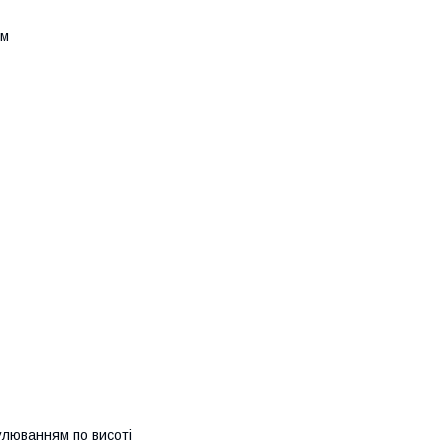
мм
гулюванням по висоті