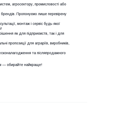
систем, агросектору, промисловості або
х брендів. Пропонуємо лише перевірену
сультації, монтаж і сервіс будь-якої
!
ішення як для підприємств, так і для
ьні пропозиції для аграріїв, виробників,
усконалагодження та післяпродажного
м — обирайте найкраще!