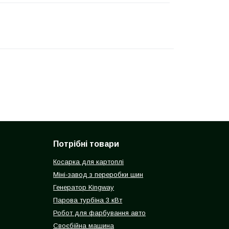
Потрібні товари
Косарка для картоплі
Міні-завод з переробки шин
Генератор Kingway
Парова турбіна 3 кВт
Робот для фарбування авто
Своєбійна машина