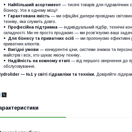
Найбільший асортимент
— тисячі товарів для гідравлічних 
бізнесу. Усе в одному місці!
Гарантована якість
— ми офіційні дилери провідних світови
техніку, яка служить довго.
Професійна підтримка
— індивідуальний підбір, технічні кон
складності. Ми не просто продаємо — ми розв’язуємо ваші задачі
Для бізнесу та приватних осіб
— ми пропонуємо ефективні р
приватних клієнтів.
Вигідні умови
— конкурентні ціни, системи знижок та персонал
майстрів і всіх, хто шукає якісну техніку.
Надійність на кожному етапі
— від першого звернення до п
обслуговування.
ydrolider — №1 у світі гідравліки та техніки.
Довіряйте лідера
арактеристики