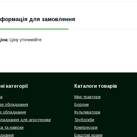
нформація для замовлення
іна:
Ціну уточнюйте
і категорії
Каталоги товарів
ка
Міні-трактори
ве обладнання
Борони
е обладнання
Культиватори
бладнання для агротехніки
Трубогиби
а та навіски
Компресори
аднання
Баштові крани