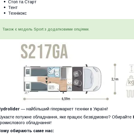
Стоп та Старт
Тент
Технікокс
Також є модель Sport з додатковими опціями.
ydrolider
— найбільший гіпермаркет техніки в Україні!
укаєте потужне обладнання, яке працює безвідмовно? Обирайте
ромислового обладнання!
Чому обирають саме нас: