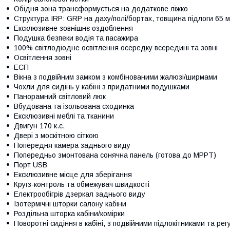
Обідня зона трансформується на додаткове ліжко
Структура IRP: GRP на даху/полі/бортах, товщина підлоги 65 
Ексклюзивне зовнішнє оздоблення
Подушка безпеки водія та пасажира
100% світлодіодне освітлення осередку всередині та зовні
Освітлення зовні
ЕСП
Вікна з подвійним замком з комбінованими жалюзі/ширмами
Чохли для сидінь у кабіні з придатними подушками
Панорамний світловий люк
Вбудована та ізольована сходинка
Ексклюзивні меблі та тканини
Двигун 170 к.с.
Двері з москітною сіткою
Попередня камера заднього виду
Попередньо змонтована сонячна панель (готова до MPPT)
Порт USB
Ексклюзивне місце для зберігання
Круїз-контроль та обмежувач швидкості
Електрообігрів дзеркал заднього виду
Ізотермічні шторки салону кабіни
Роздільна шторка кабіни/комірки
Поворотні сидіння в кабіні, з подвійними підлокітниками та ре