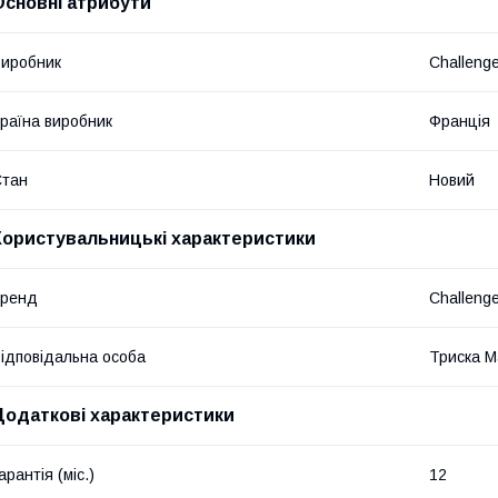
Основні атрибути
иробник
Challeng
раїна виробник
Франція
Стан
Новий
Користувальницькі характеристики
бренд
Challeng
ідповідальна особа
Триска М
Додаткові характеристики
арантія (міс.)
12