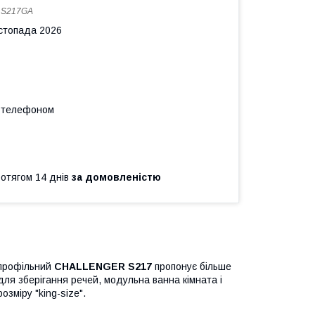
:
S217GA
истопада 2026
а телефоном
ротягом 14 днів
за домовленістю
опрофільний
CHALLENGER S217
пропонує більше
для зберігання речей, модульна ванна кімната і
зміру "king-size".