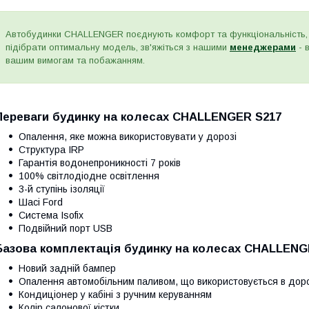
Автобудинки CHALLENGER поєднують комфорт та функціональність,
підібрати оптимальну модель, зв'яжіться з нашими
менеджерами
- 
вашим вимогам та побажанням.
Переваги будинку на колесах CHALLENGER S217
Опалення, яке можна використовувати у дорозі
Структура IRP
Гарантія водонепроникності 7 років
100% світлодіодне освітлення
3-й ступінь ізоляції
Шасі Ford
Система Isofix
Подвійний порт USB
Базова комплектація будинку на колесах CHALLENG
Новий задній бампер
Опалення автомобільним паливом, що використовується в доро
Кондиціонер у кабіні з ручним керуванням
Колір салонової кістки