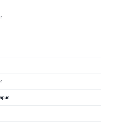
er
er
ария