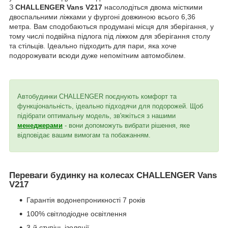
З
CHALLENGER Vans V217
насолодіться двома місткими
двоспальними ліжками у фургоні довжиною всього 6,36
метра. Вам сподобаються продумані місця для зберігання, у
тому числі подвійна підлога під ліжком для зберігання столу
та стільців. Ідеально підходить для пари, яка хоче
подорожувати всюди дуже непомітним автомобілем.
Автобудинки CHALLENGER поєднують комфорт та
функціональність, ідеально підходячи для подорожей. Щоб
підібрати оптимальну модель, зв'яжіться з нашими
менеджерами
- вони допоможуть вибрати рішення, яке
відповідає вашим вимогам та побажанням.
Переваги будинку на колесах CHALLENGER Vans
V217
Гарантія водонепроникності 7 років
100% світлодіодне освітлення
3-й ступінь ізоляції