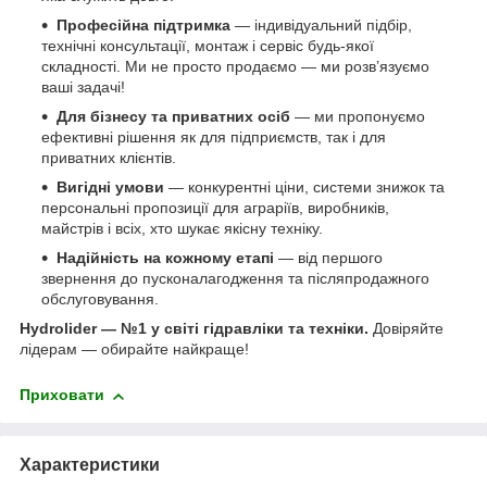
Професійна підтримка
— індивідуальний підбір,
технічні консультації, монтаж і сервіс будь-якої
складності. Ми не просто продаємо — ми розв’язуємо
ваші задачі!
Для бізнесу та приватних осіб
— ми пропонуємо
ефективні рішення як для підприємств, так і для
приватних клієнтів.
Вигідні умови
— конкурентні ціни, системи знижок та
персональні пропозиції для аграріїв, виробників,
майстрів і всіх, хто шукає якісну техніку.
Надійність на кожному етапі
— від першого
звернення до пусконалагодження та післяпродажного
обслуговування.
Hydrolider — №1 у світі гідравліки та техніки.
Довіряйте
лідерам — обирайте найкраще!
Приховати
Характеристики