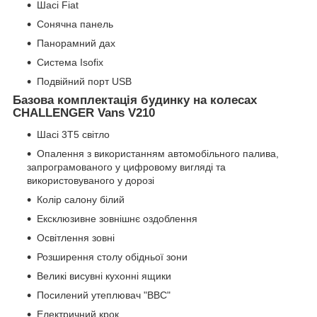
Шасі Fiat
Сонячна панель
Панорамний дах
Система Isofix
Подвійний порт USB
Базова комплектація будинку на колесах
CHALLENGER Vans V210
Шасі 3T5 світло
Опалення з використанням автомобільного палива,
запрограмованого у цифровому вигляді та
використовуваного у дорозі
Колір салону білий
Ексклюзивне зовнішнє оздоблення
Освітлення зовні
Розширення столу обідньої зони
Великі висувні кухонні ящики
Посилений утеплювач "ВВС"
Електричний крок