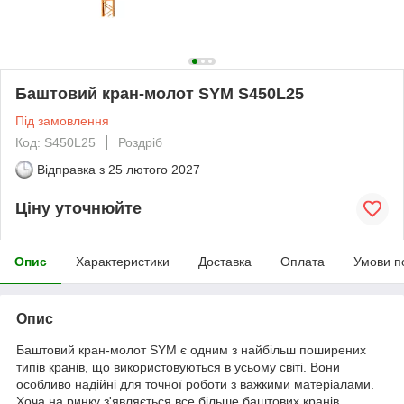
Баштовий кран-молот SYM S450L25
Під замовлення
Код: S450L25
Роздріб
Відправка з
25 лютого 2027
Ціну уточнюйте
Опис
Характеристики
Доставка
Оплата
Умови п
Опис
Баштовий кран-молот SYM є одним з найбільш поширених
типів кранів, що використовуються в усьому світі. Вони
особливо надійні для точної роботи з важкими матеріалами.
Хоча на ринку з'являється все більше баштових кранів,