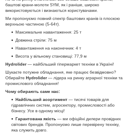
баштові крани-молоти SYM, як і раніше, широко
використовуються і визнаються користувачами.
Ми пропонуємо повний спектр баштових кранів із плоскою
верхньою частиною (5-64т).
Максимальне навантаження: 25 т
Довжина стріли: 75 м
Навантаження на наконечник: 4 т
Висота у вільному становищі: 77,9 м
Hydrolider
— найбільший гіпермаркет техніки в Україні!
Шукаєте потужне обладнання, яке працює безвідмовно?
Обирайте
Hydrolider
— лідера на ринку аграрної техніки та
промислового обладнання!
Чому обирають саме нас:
Найбільший асортимент
— тисячі товарів для
гідравлічних систем, агросектору, промисловості або
бізнесу. Усе в одному місці!
Гарантована якість
— ми офіційні дилери провідних
світових брендів. Пропонуємо лише перевірену техніку,
яка служить довго.