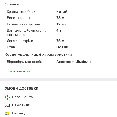
Основні
Країна виробник
Китай
Висота крана
78 м
Гарантійний термін
12 міс
Вантажопідйомність на
4 т
кінці стріли
Довжина стріли
75 м
Стан
Новий
Користувальницькі характеристики
Відповідальна особа
Анастасія Цімбалюк
Приховати
Умови доставки
Нова Пошта
Самовивіз
Delivery