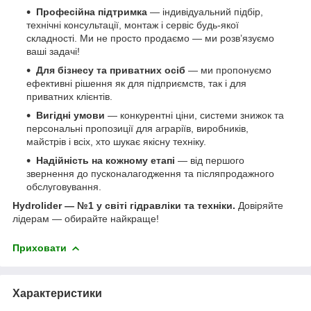
Професійна підтримка
— індивідуальний підбір,
технічні консультації, монтаж і сервіс будь-якої
складності. Ми не просто продаємо — ми розв’язуємо
ваші задачі!
Для бізнесу та приватних осіб
— ми пропонуємо
ефективні рішення як для підприємств, так і для
приватних клієнтів.
Вигідні умови
— конкурентні ціни, системи знижок та
персональні пропозиції для аграріїв, виробників,
майстрів і всіх, хто шукає якісну техніку.
Надійність на кожному етапі
— від першого
звернення до пусконалагодження та післяпродажного
обслуговування.
Hydrolider — №1 у світі гідравліки та техніки.
Довіряйте
лідерам — обирайте найкраще!
Приховати
Характеристики