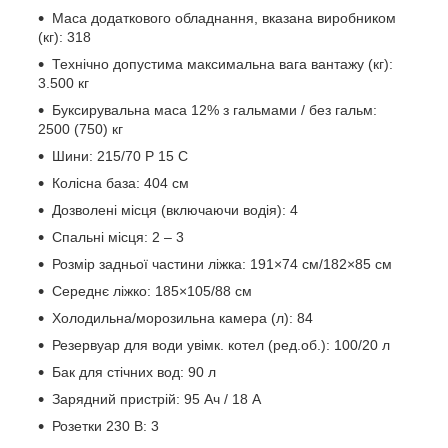
Маса додаткового обладнання, вказана виробником
(кг): 318
Технічно допустима максимальна вага вантажу (кг):
3.500 кг
Буксирувальна маса 12% з гальмами / без гальм:
2500 (750) кг
Шини: 215/70 Р 15 С
Колісна база: 404 см
Дозволені місця (включаючи водія): 4
Спальні місця: 2 – 3
Розмір задньої частини ліжка: 191×74 см/182×85 см
Середнє ліжко: 185×105/88 см
Холодильна/морозильна камера (л): 84
Резервуар для води увімк. котел (ред.об.): 100/20 л
Бак для стічних вод: 90 л
Зарядний пристрій: 95 Ач / 18 А
Розетки 230 В: 3