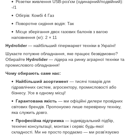
Розетки живлення USB-роз'єм (одинарний/подвійний):
-/1
Обігрів: Комбі 4 Газ
Поворотне сидіння водія: Так
Місце зберігання двох газових балонів з вагою
наповнення (кг): 2 × 11
Hydrolider
— найбільший гіпермаркет техніки в Україні!
Шукаєте потужне обладнання, яке працює безвідмовно?
Обирайте
Hydrolider
— лідера на ринку аграрної техніки та
промислового обладнання!
Чому обирають саме нас:
Найбільший асортимент
— тисячі товарів для
гідравлічних систем, агросектору, промисловості або
бізнесу. Усе в одному місці!
Гарантована якість
— ми офіційні дилери провідних
світових брендів. Пропонуємо лише перевірену техніку,
яка служить довго.
Професійна підтримка
— індивідуальний підбір,
технічні консультації, монтаж і сервіс будь-якої
складності. Ми не просто продаємо — ми розв’язуємо