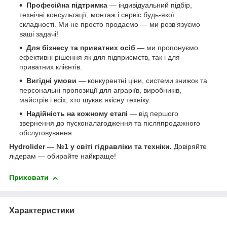
Професійна підтримка
— індивідуальний підбір,
технічні консультації, монтаж і сервіс будь-якої
складності. Ми не просто продаємо — ми розв’язуємо
ваші задачі!
Для бізнесу та приватних осіб
— ми пропонуємо
ефективні рішення як для підприємств, так і для
приватних клієнтів.
Вигідні умови
— конкурентні ціни, системи знижок та
персональні пропозиції для аграріїв, виробників,
майстрів і всіх, хто шукає якісну техніку.
Надійність на кожному етапі
— від першого
звернення до пусконалагодження та післяпродажного
обслуговування.
Hydrolider — №1 у світі гідравліки та техніки.
Довіряйте
лідерам — обирайте найкраще!
Приховати
Характеристики