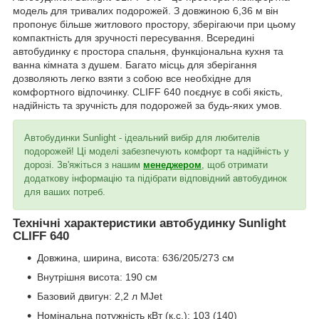
модель для тривалих подорожей. З довжиною 6,36 м він
пропонує більше житлового простору, зберігаючи при цьому
компактність для зручності пересування. Всередині
автобудинку є простора спальня, функціональна кухня та
ванна кімната з душем. Багато місць для зберігання
дозволяють легко взяти з собою все необхідне для
комфортного відпочинку. CLIFF 640 поєднує в собі якість,
надійність та зручність для подорожей за будь-яких умов.
Автобудинки Sunlight - ідеальний вибір для любителів
подорожей! Ці моделі забезпечують комфорт та надійність у
дорозі. Зв'яжіться з нашим
менеджером
, щоб отримати
додаткову інформацію та підібрати відповідний автобудинок
для ваших потреб.
Технічні характеристики автобудинку Sunlight
CLIFF 640
Довжина, ширина, висота: 636/205/273 см
Внутрішня висота: 190 см
Базовий двигун: 2,2 л MJet
Номінальна потужність кВт (к.с.): 103 (140)