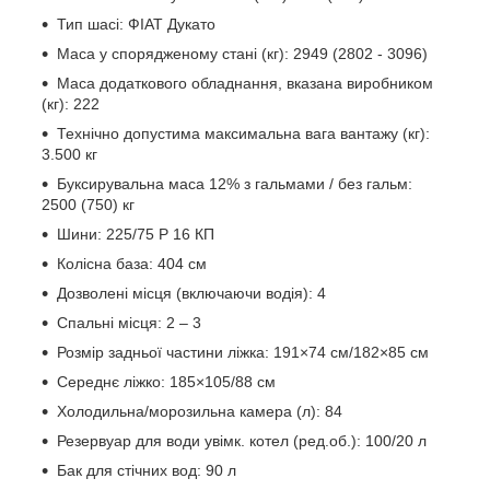
Тип шасі: ФІАТ Дукато
Маса у спорядженому стані (кг): 2949 (2802 - 3096)
Маса додаткового обладнання, вказана виробником
(кг): 222
Технічно допустима максимальна вага вантажу (кг):
3.500 кг
Буксирувальна маса 12% з гальмами / без гальм:
2500 (750) кг
Шини: 225/75 Р 16 КП
Колісна база: 404 см
Дозволені місця (включаючи водія): 4
Спальні місця: 2 – 3
Розмір задньої частини ліжка: 191×74 см/182×85 см
Середнє ліжко: 185×105/88 см
Холодильна/морозильна камера (л): 84
Резервуар для води увімк. котел (ред.об.): 100/20 л
Бак для стічних вод: 90 л