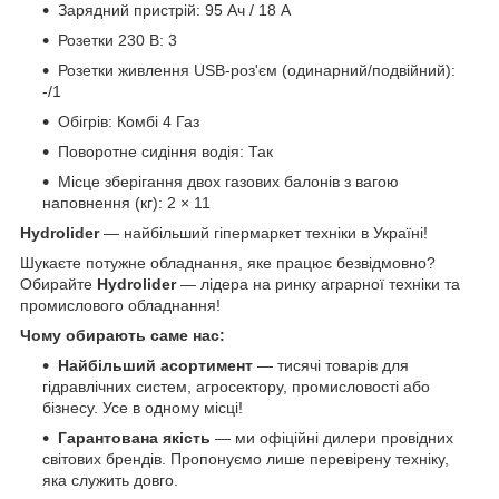
Зарядний пристрій: 95 Ач / 18 А
Розетки 230 В: 3
Розетки живлення USB-роз'єм (одинарний/подвійний):
-/1
Обігрів: Комбі 4 Газ
Поворотне сидіння водія: Так
Місце зберігання двох газових балонів з вагою
наповнення (кг): 2 × 11
Hydrolider
— найбільший гіпермаркет техніки в Україні!
Шукаєте потужне обладнання, яке працює безвідмовно?
Обирайте
Hydrolider
— лідера на ринку аграрної техніки та
промислового обладнання!
Чому обирають саме нас:
Найбільший асортимент
— тисячі товарів для
гідравлічних систем, агросектору, промисловості або
бізнесу. Усе в одному місці!
Гарантована якість
— ми офіційні дилери провідних
світових брендів. Пропонуємо лише перевірену техніку,
яка служить довго.