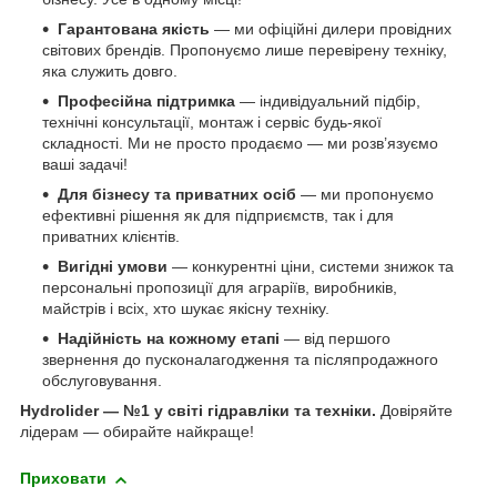
Гарантована якість
— ми офіційні дилери провідних
світових брендів. Пропонуємо лише перевірену техніку,
яка служить довго.
Професійна підтримка
— індивідуальний підбір,
технічні консультації, монтаж і сервіс будь-якої
складності. Ми не просто продаємо — ми розв’язуємо
ваші задачі!
Для бізнесу та приватних осіб
— ми пропонуємо
ефективні рішення як для підприємств, так і для
приватних клієнтів.
Вигідні умови
— конкурентні ціни, системи знижок та
персональні пропозиції для аграріїв, виробників,
майстрів і всіх, хто шукає якісну техніку.
Надійність на кожному етапі
— від першого
звернення до пусконалагодження та післяпродажного
обслуговування.
Hydrolider — №1 у світі гідравліки та техніки.
Довіряйте
лідерам — обирайте найкраще!
Приховати