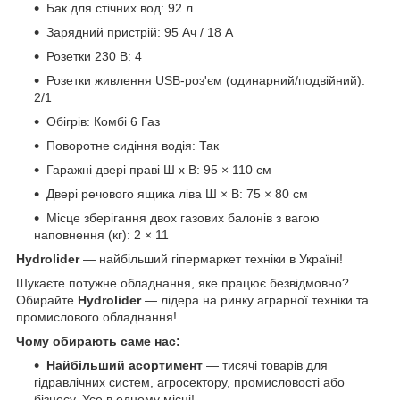
Бак для стічних вод: 92 л
Зарядний пристрій: 95 Ач / 18 А
Розетки 230 В: 4
Розетки живлення USB-роз'єм (одинарний/подвійний):
2/1
Обігрів: Комбі 6 Газ
Поворотне сидіння водія: Так
Гаражні двері праві Ш x В: 95 × 110 см
Двері речового ящика ліва Ш × В: 75 × 80 см
Місце зберігання двох газових балонів з вагою
наповнення (кг): 2 × 11
Hydrolider
— найбільший гіпермаркет техніки в Україні!
Шукаєте потужне обладнання, яке працює безвідмовно?
Обирайте
Hydrolider
— лідера на ринку аграрної техніки та
промислового обладнання!
Чому обирають саме нас:
Найбільший асортимент
— тисячі товарів для
гідравлічних систем, агросектору, промисловості або
бізнесу. Усе в одному місці!