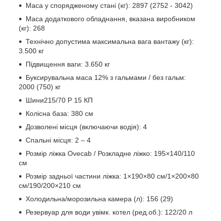
Маса у спорядженому стані (кг): 2897 (2752 - 3042)
Маса додаткового обладнання, вказана виробником
(кг): 268
Технічно допустима максимальна вага вантажу (кг):
3.500 кг
Підвищення ваги: 3.650 кг
Буксирувальна маса 12% з гальмами / без гальм:
2000 (750) кг
Шини215/70 Р 15 КП
Колісна база: 380 см
Дозволені місця (включаючи водія): 4
Спальні місця: 2 – 4
Розмір ліжка Ovecab / Розкладне ліжко: 195×140/110
см
Розмір задньої частини ліжка: 1×190×80 см/1×200×80
см/190/200×210 см
Холодильна/морозильна камера (л): 156 (29)
Резервуар для води увімк. котел (ред.об.): 122/20 л