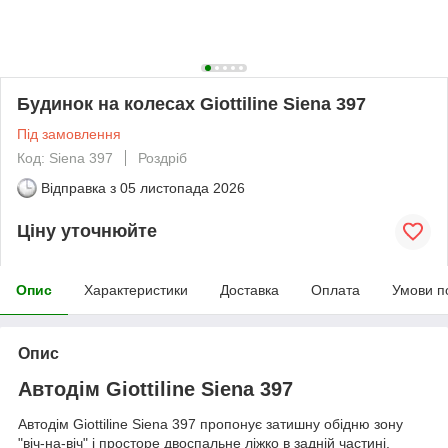
Будинок на колесах Giottiline Siena 397
Під замовлення
Код: Siena 397
Роздріб
Відправка з
05 листопада 2026
Ціну уточнюйте
Опис
Характеристики
Доставка
Оплата
Умови п
Опис
Автодім Giottiline Siena 397
Автодім Giottiline Siena 397 пропонує затишну обідню зону
"віч-на-віч" і просторе двоспальне ліжко в задній частині.