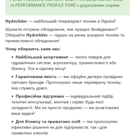
та PERFORMANCE PROFILЕ FORD з додатковими опціями.
Hydrolider
— найбільший гіпермаркет техніки в Україні!
Шукаєте потужне обладнання, яке працює безвідмовно?
Обирайте
Hydrolider
— лідера на ринку аграрної техніки та
промислового обладнання!
Чому обирають саме нас:
Найбільший асортимент
— тисячі товарів для
гідравлічних систем, агросектору, промисловості або
бізнесу. Усе в одному місці!
Гарантована якість
— ми офіційні дилери провідних
світових брендів. Пропонуємо лише перевірену техніку,
яка служить довго.
Професійна підтримка
— індивідуальний підбір,
технічні консультації, монтаж і сервіс будь-якої
складності. Ми не просто продаємо — ми розв’язуємо
ваші задачі!
Для бізнесу та приватних осіб
— ми пропонуємо
ефективні рішення як для підприємств, так і для
приватних клієнтів.