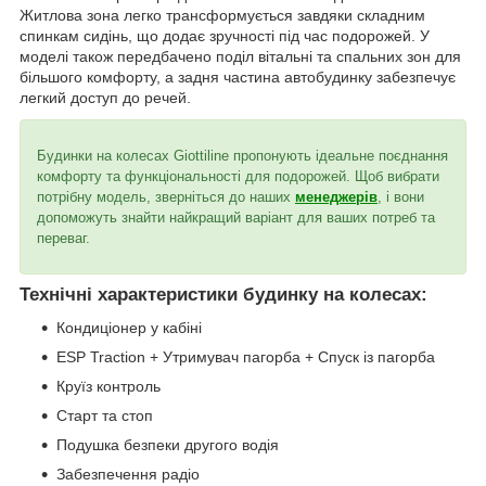
Житлова зона легко трансформується завдяки складним
спинкам сидінь, що додає зручності під час подорожей. У
моделі також передбачено поділ вітальні та спальних зон для
більшого комфорту, а задня частина автобудинку забезпечує
легкий доступ до речей.
Будинки на колесах Giottiline пропонують ідеальне поєднання
комфорту та функціональності для подорожей. Щоб вибрати
потрібну модель, зверніться до наших
менеджерів
, і вони
допоможуть знайти найкращий варіант для ваших потреб та
переваг.
Технічні характеристики будинку на колесах:
Кондиціонер у кабіні
ESP Traction + Утримувач пагорба + Спуск із пагорба
Круїз контроль
Старт та стоп
Подушка безпеки другого водія
Забезпечення радіо