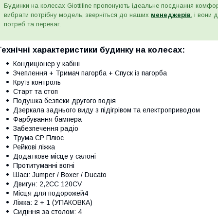
Будинки на колесах Giottiline пропонують ідеальне поєднання комф
вибрати потрібну модель, зверніться до наших
менеджерів
, і вони
потреб та переваг.
Технічні характеристики будинку на колесах:
Кондиціонер у кабіні
Зчеплення + Тримач пагорба + Спуск із пагорба
Круїз контроль
Старт та стоп
Подушка безпеки другого водія
Дзеркала заднього виду з підігрівом та електроприводом
Фарбування бампера
Забезпечення радіо
Трума СР Плюс
Рейкові ліжка
Додаткове місце у салоні
Протитуманні вогні
Шасі: Jumper / Boxer / Ducato
Двигун: 2,2CC 120CV
Місця для подорожей4
Ліжка: 2 + 1 (УПАКОВКА)
Сидіння за столом: 4