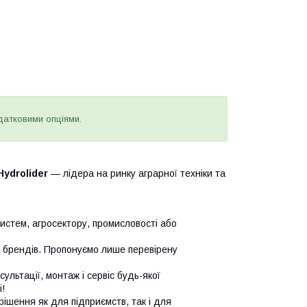
датковими опціями.
Hydrolider
— лідера на ринку аграрної техніки та
систем, агросектору, промисловості або
х брендів. Пропонуємо лише перевірену
сультації, монтаж і сервіс будь-якої
!
ішення як для підприємств, так і для