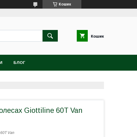
Кошик
Кошик
И
БЛОГ
олесах Giottiline 60T Van
:
60T Van