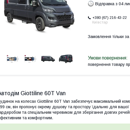
Відправка з 04 л
+380 (67) 216-43-22
Київстар
Замовлення тільки з
повернення товару п
Автодім Giottiline 60T Van
удинок на колесах Giottiline 60T Van забезпечує максимальний ко
99 см, він пропонує окрему душову та простору їдальню для вашо
ардеробом та спеціальним черевиком для зберігання довгих рече
фективним та комфортним.