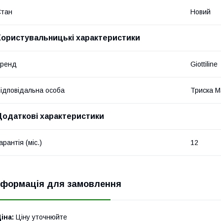
Стан
Новий
Користувальницькі характеристики
бренд
Giottiline
ідповідальна особа
Триска М
Додаткові характеристики
арантія (міс.)
12
нформація для замовлення
іна:
Ціну уточнюйте