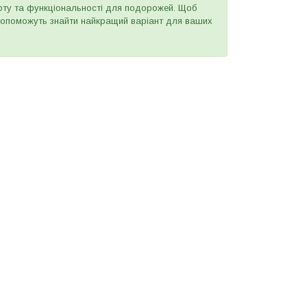
орту та функціональності для подорожей. Щоб
 допоможуть знайти найкращий варіант для ваших