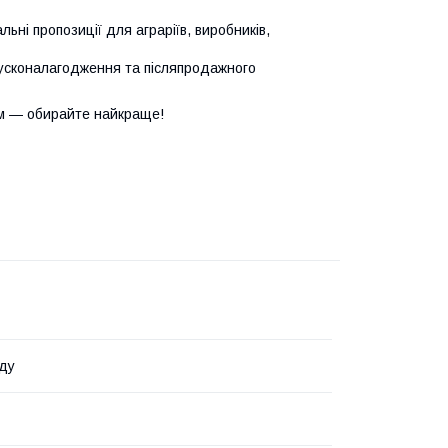
ьні пропозиції для аграріїв, виробників,
усконалагодження та післяпродажного
м — обирайте найкраще!
ду