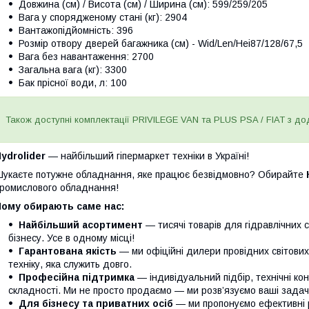
Довжина (см) / Висота (см) / Ширина (см): 599/259/205
Вага у спорядженому стані (кг): 2904
Вантажопідйомність: 396
Розмір отвору дверей багажника (см) - Wid/Len/Hei87/128/67,5
Вага без навантаження: 2700
Загальна вага (кг): 3300
Бак прісної води, л: 100
Також доступні комплектації PRIVILEGE VAN та PLUS PSA / FIAT з до
ydrolider
— найбільший гіпермаркет техніки в Україні!
укаєте потужне обладнання, яке працює безвідмовно? Обирайте
ромислового обладнання!
Чому обирають саме нас:
Найбільший асортимент
— тисячі товарів для гідравлічних 
бізнесу. Усе в одному місці!
Гарантована якість
— ми офіційні дилери провідних світови
техніку, яка служить довго.
Професійна підтримка
— індивідуальний підбір, технічні кон
складності. Ми не просто продаємо — ми розв’язуємо ваші задачі
Для бізнесу та приватних осіб
— ми пропонуємо ефективні р