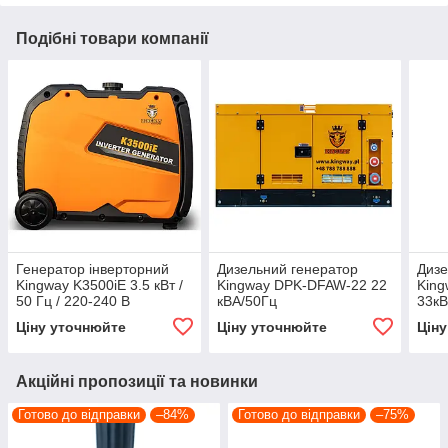
Подібні товари компанії
Генератор інверторний
Дизельний генератор
Дизе
Kingway K3500iE 3.5 кВт /
Kingway DPK-DFAW-22 22
Kin
50 Гц / 220-240 В
кВА/50Гц
33кВ
Ціну уточнюйте
Ціну уточнюйте
Цін
Акційні пропозиції та новинки
Готово до відправки
–84%
Готово до відправки
–75%