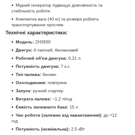
Мідний генератор підвищує довговічність та
стабільність роботи.
Компактна вага (40 кг) та розміри роблять
транспортування простим.
Технічні характеристики:
Модель:
ZH3500
Двигун:
4-тактний, бензиновий
Робочий об'єм двигуна:
0,21 л
Потужність двигуна:
7 к.с.
Тип палива:
бензин
Охолодження:
повітряне
Запуск:
ручний стартер
Витрата палива:
~1,2 л/год
Ємкість паливного бака:
15 л
Час роботи (залежно від навантаження):
до ≈12
год
Потужність (номінальна):
2,5 кВт