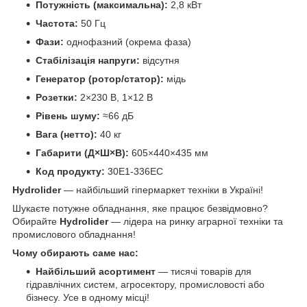
Потужність (максимальна):
2,8 кВт
Частота:
50 Гц
Фази:
однофазний (окрема фаза)
Стабілізація напруги:
відсутня
Генератор (ротор/статор):
мідь
Розетки:
2×230 В, 1×12 В
Рівень шуму:
≈66 дБ
Вага (нетто):
40 кг
Габарити (Д×Ш×В):
605×440×435 мм
Код продукту:
30E1-336EC
Hydrolider
— найбільший гіпермаркет техніки в Україні!
Шукаєте потужне обладнання, яке працює безвідмовно?
Обирайте
Hydrolider
— лідера на ринку аграрної техніки та
промислового обладнання!
Чому обирають саме нас:
Найбільший асортимент
— тисячі товарів для
гідравлічних систем, агросектору, промисловості або
бізнесу. Усе в одному місці!