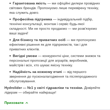
Гарантована якість
— ми офіційні дилери провідних
світових брендів. Пропонуємо лише перевірену техніку,
яка служить довго.
Професійна підтримка
— індивідуальний підбір,
технічні консультації, монтаж і сервіс будь-якої
складності. Ми не просто продаємо — ми розв’язуємо
ваші задачі!
Для бізнесу та приватних осіб
— ми пропонуємо
ефективні рішення як для підприємств, так і для
приватних клієнтів.
Вигідні умови
— конкурентні ціни, системи знижок та
персональні пропозиції для аграріїв, виробників,
майстрів і всіх, хто шукає якісну техніку.
Надійність на кожному етапі
— від першого
звернення до пусконалагодження та післяпродажного
обслуговування.
Hydrolider — №1 у світі гідравліки та техніки.
Довіряйте
лідерам — обирайте найкраще!
Приховати