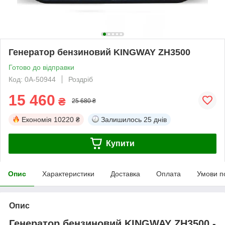
Генератор бензиновий KINGWAY ZH3500
Готово до відправки
Код: 0А-50944
Роздріб
15 460
₴
25 680 ₴
Економія
10220 ₴
Залишилось
25 днів
Купити
Опис
Характеристики
Доставка
Оплата
Умови п
Опис
Генератор бензиновий KINGWAY ZH3500 -