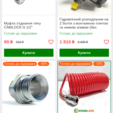
Гідравлічний розподільник на
Муфта з'єднання типу
2 болти з монтажною плитою
CAMLOCK G 1/2"
та нижнім зливом (без
нейтралі)
Готово до відправки
Готово до відправки
90
1 810
₴
₴
310 ₴
6 430 ₴
Купити
Купити
Готово до відправки
–69%
Готово до відправки
–59%