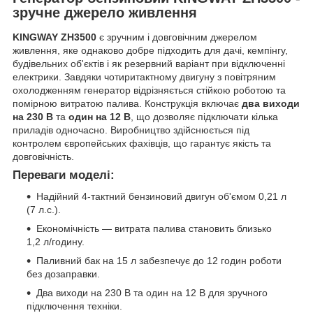
зручне джерело живлення
KINGWAY ZH3500
є зручним і довговічним джерелом
живлення, яке однаково добре підходить для дачі, кемпінгу,
будівельних об'єктів і як резервний варіант при відключенні
електрики. Завдяки чотиритактному двигуну з повітряним
охолодженням генератор відрізняється стійкою роботою та
помірною витратою палива. Конструкція включає
два виходи
на 230 В
та
один на 12 В
, що дозволяє підключати кілька
приладів одночасно. Виробництво здійснюється під
контролем європейських фахівців, що гарантує якість та
довговічність.
Переваги моделі:
Надійний 4-тактний бензиновий двигун об'ємом 0,21 л
(7 л.с.).
Економічність — витрата палива становить близько
1,2 л/годину.
Паливний бак на 15 л забезпечує до 12 годин роботи
без дозаправки.
Два виходи на 230 В та один на 12 В для зручного
підключення техніки.