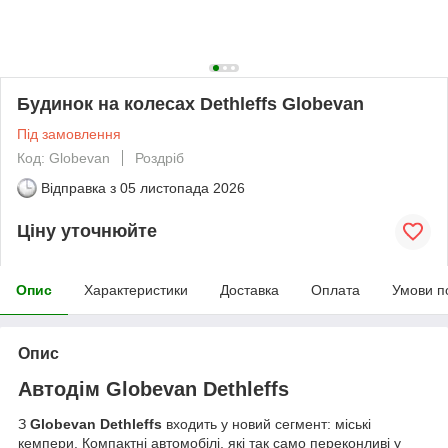
Будинок на колесах Dethleffs Globevan
Під замовлення
Код: Globevan
Роздріб
Відправка з
05 листопада 2026
Ціну уточнюйте
Опис
Характеристики
Доставка
Оплата
Умови п
Опис
Автодім Globevan Dethleffs
З
Globevan Dethleffs
входить у новий сегмент: міські
кемпери. Компактні автомобілі, які так само переконливі у