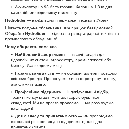
Акумулятор на 95 Аг та газовий балон на 1,8 кг для
самостійного відпочинку в кемпінгу.
Hydrolider
— найбільший гіпермаркет техніки в Україні!
Шукаєте потужне обладнання, яке працює безвідмовно?
Обирайте
Hydrolider
— лідера на ринку аграрної техніки та
промислового обладнання!
Чому обирають саме нас:
Найбільший асортимент
— тисячі товарів для
гідравлічних систем, агросектору, промисловості або
бізнесу. Усе в одному місці!
Гарантована якість
— ми офіційні дилери провідних
світових брендів. Пропонуємо лише перевірену техніку,
яка служить довго.
Професійна підтримка
— індивідуальний підбір,
технічні консультації, монтаж і сервіс будь-якої
складності. Ми не просто продаємо — ми розв’язуємо
ваші задачі!
Для бізнесу та приватних осіб
— ми пропонуємо
ефективні рішення як для підприємств, так і для
приватних клієнтів.