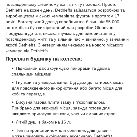
повсякденному сімейному житті, як і у походах. Просто
Dethleffs на кожен день. Dethleffs займається розробкою та
виробництвом міських кемперів та фургонів протягом 17
років. Багаторічний досвід виробництва більш ніж 55 000
автомобілів був використаний для розробки Globevan.
Продумані деталі, висока гнучкість для використання у
повсякденному житті та у вільний час – звичайно, у звичайній
якості Dethleffs. З нетерпінням чекаємо на нового міського
кемпера від Dethleffs.
Переваги будинку на колесах:
Підйомний дах з функцією панорами та двома
спальними місцями.
Гнучкий та універсальний. Від двох до чотирьох місць
для повсякденного використання або багато місця для
хобі та переїздів.
Висувна газова плита ззаду з п'єзопідпалом.
Прибрано для економії місця, завжди готове для
швидкого приготування кави, чаю чи смачних страв.
Літній душ із баком на 16 л.
Тент із кронштейном для сонячних днів (опція -
можна замовити у фірмових аксесуарах Dethleffs).