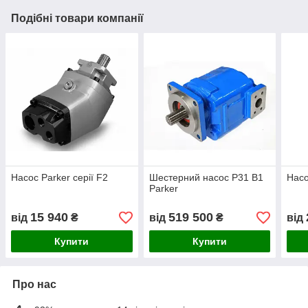
Подібні товари компанії
Насос Parker серії F2
Шестерний насос P31 B1
Насо
Parker
15 940
519 500
від
₴
від
₴
від
Купити
Купити
Про нас