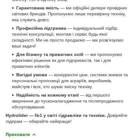
Гарантована якість
— ми офіційні дилери провідних
світових брендів. Пропонуємо лише перевірену техніку,
яка служить довго.
Професійна підтримка
— індивідуальний підбір,
технічні консультації, монтаж і сервіс будь-якої
складності. Ми не просто продаємо — ми розв’язуємо
ваші задачі!
Для бізнесу та приватних осіб
— ми пропонуємо
ефективні рішення як для підприємств, так і для
приватних клієнтів.
Вигідні умови
— конкурентні ціни, системи знижок та
персональні пропозиції для аграріїв, виробників,
майстрів і всіх, хто шукає якісну техніку.
Надійність на кожному етапі
— від першого
звернення до пусконалагодження та післяпродажного
обслуговування.
Hydrolider — №1 у світі гідравліки та техніки.
Довіряйте
лідерам — обирайте найкраще!
Приховати