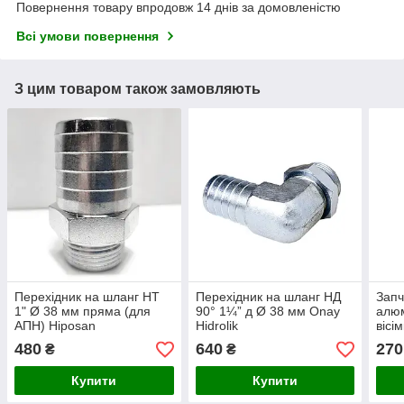
Повернення товару впродовж 14 днів за домовленістю
Всі умови повернення
З цим товаром також замовляють
Перехідник на шланг НТ
Перехідник на шланг НД
Запч
1" Ø 38 мм пряма (для
90° 1¼” д Ø 38 мм Onay
алюм
АПН) Hiposan
Hidrolik
вісі
Maki
480
640
270
₴
₴
Купити
Купити