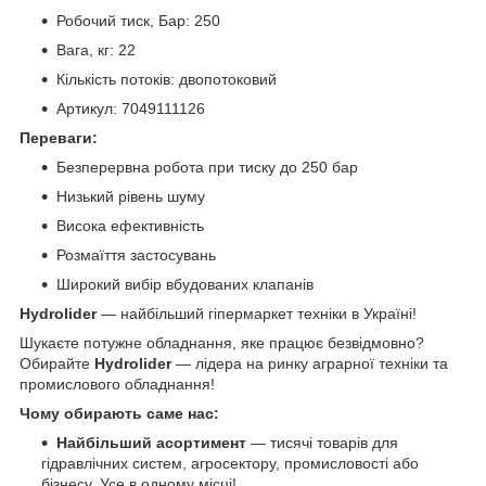
Робочий тиск, Бар: 250
Вага, кг: 22
Кількість потоків: двопотоковий
Артикул: 7049111126
Переваги:
Безперервна робота при тиску до 250 бар
Низький рівень шуму
Висока ефективність
Розмаїття застосувань
Широкий вибір вбудованих клапанів
Hydrolider
— найбільший гіпермаркет техніки в Україні!
Шукаєте потужне обладнання, яке працює безвідмовно?
Обирайте
Hydrolider
— лідера на ринку аграрної техніки та
промислового обладнання!
Чому обирають саме нас:
Найбільший асортимент
— тисячі товарів для
гідравлічних систем, агросектору, промисловості або
бізнесу. Усе в одному місці!