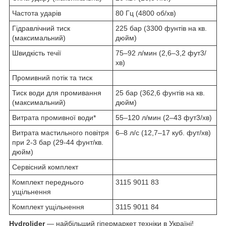
Частота ударів
80 Гц (4800 об/хв)
Гідравлічний тиск
225 бар (3300 фунтів на кв.
(максимальний)
дюйм)
Швидкість течії
75–92 л/мин (2,6–3,2 фут3/
хв)
Промивний потік та тиск
Тиск води для промивання
25 бар (362,6 фунтів на кв.
(максимальний)
дюйм)
Витрата промивної води*
55–120 л/мин (2–43 фут3/хв)
Витрата мастильного повітря
6–8 л/с (12,7–17 куб. фут/хв)
при 2-3 бар (29-44 фунт/кв.
дюйм)
Сервісний комплект
Комплект переднього
3115 9011 83
ущільнення
Комплект ущільнення
3115 9011 84
Hydrolider
— найбільший гіпермаркет техніки в Україні!