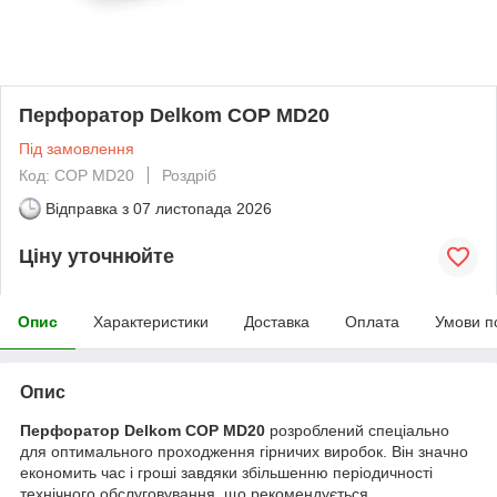
Перфоратор Delkom COP MD20
Під замовлення
Код: COP MD20
Роздріб
Відправка з
07 листопада 2026
Ціну уточнюйте
Опис
Характеристики
Доставка
Оплата
Умови п
Опис
Перфоратор Delkom COP MD20
розроблений спеціально
для оптимального проходження гірничих виробок. Він значно
економить час і гроші завдяки збільшенню періодичності
технічного обслуговування, що рекомендується.