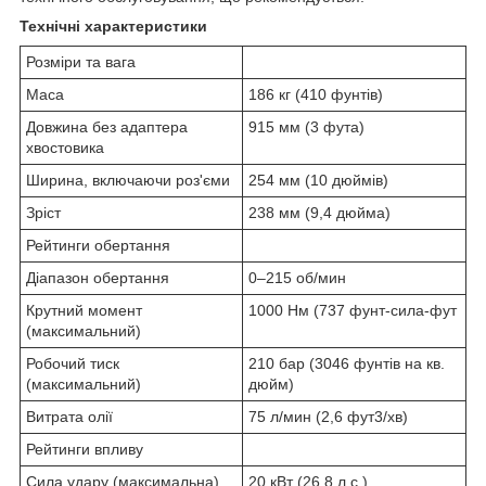
Технічні характеристики
Розміри та вага
Маса
186 кг (410 фунтів)
Довжина без адаптера
915 мм (3 фута)
хвостовика
Ширина, включаючи роз'єми
254 мм (10 дюймів)
Зріст
238 мм (9,4 дюйма)
Рейтинги обертання
Діапазон обертання
0–215 об/мин
Крутний момент
1000 Нм (737 фунт-сила-фут
(максимальний)
Робочий тиск
210 бар (3046 фунтів на кв.
(максимальний)
дюйм)
Витрата олії
75 л/мин (2,6 фут3/хв)
Рейтинги впливу
Сила удару (максимальна)
20 кВт (26,8 л.с.)