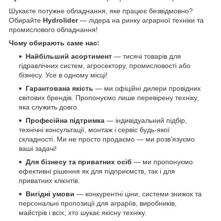
Шукаєте потужне обладнання, яке працює безвідмовно?
Обирайте
Hydrolider
— лідера на ринку аграрної техніки та
промислового обладнання!
Чому обирають саме нас:
Найбільший асортимент
— тисячі товарів для
гідравлічних систем, агросектору, промисловості або
бізнесу. Усе в одному місці!
Гарантована якість
— ми офіційні дилери провідних
світових брендів. Пропонуємо лише перевірену техніку,
яка служить довго.
Професійна підтримка
— індивідуальний підбір,
технічні консультації, монтаж і сервіс будь-якої
складності. Ми не просто продаємо — ми розв’язуємо
ваші задачі!
Для бізнесу та приватних осіб
— ми пропонуємо
ефективні рішення як для підприємств, так і для
приватних клієнтів.
Вигідні умови
— конкурентні ціни, системи знижок та
персональні пропозиції для аграріїв, виробників,
майстрів і всіх, хто шукає якісну техніку.