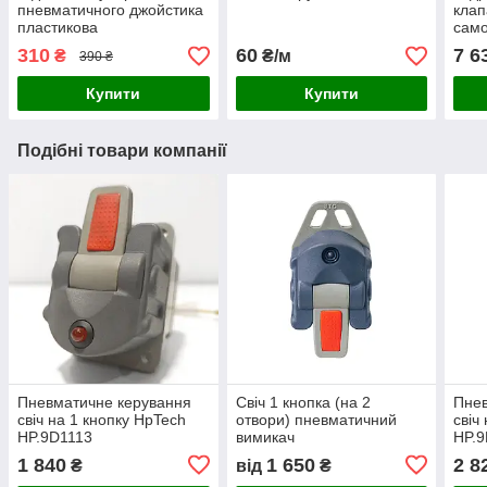
пневматичного джойстика
клап
пластикова
само
310
60
7 6
₴
₴/м
390 ₴
Купити
Купити
Подібні товари компанії
Пневматичне керування
Свіч 1 кнопка (на 2
Пнев
свіч на 1 кнопку HpTech
отвори) пневматичний
свіч
HP.9D1113
вимикач
HP.
1 840
1 650
2 8
₴
від
₴