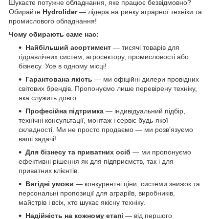
Шукаєте потужне обладнання, яке працює безвідмовно?
Обирайте
Hydrolider
— лідера на ринку аграрної техніки та
промислового обладнання!
Чому обирають саме нас:
Найбільший асортимент
— тисячі товарів для
гідравлічних систем, агросектору, промисловості або
бізнесу. Усе в одному місці!
Гарантована якість
— ми офіційні дилери провідних
світових брендів. Пропонуємо лише перевірену техніку,
яка служить довго.
Професійна підтримка
— індивідуальний підбір,
технічні консультації, монтаж і сервіс будь-якої
складності. Ми не просто продаємо — ми розв’язуємо
ваші задачі!
Для бізнесу та приватних осіб
— ми пропонуємо
ефективні рішення як для підприємств, так і для
приватних клієнтів.
Вигідні умови
— конкурентні ціни, системи знижок та
персональні пропозиції для аграріїв, виробників,
майстрів і всіх, хто шукає якісну техніку.
Надійність на кожному етапі
— від першого