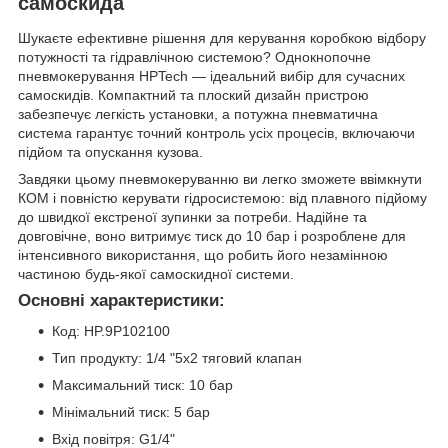
самоскида
Шукаєте ефективне рішення для керування коробкою відбору
потужності та гідравлічною системою? Однокнопочне
пневмокерування HPTech — ідеальний вибір для сучасних
самоскидів. Компактний та плоский дизайн пристрою
забезпечує легкість установки, а потужна пневматична
система гарантує точний контроль усіх процесів, включаючи
підйом та опускання кузова.
Завдяки цьому пневмокеруванню ви легко зможете ввімкнути
КОМ і повністю керувати гідросистемою: від плавного підйому
до швидкої екстреної зупинки за потреби. Надійне та
довговічне, воно витримує тиск до 10 бар і розроблене для
інтенсивного використання, що робить його незамінною
частиною будь-якої самоскидної системи.
Основні характеристики:
Код: HP.9P102100
Тип продукту: 1/4 "5x2 тяговий клапан
Максимальний тиск: 10 бар
Мінімальний тиск: 5 бар
Вхід повітря: G1/4"