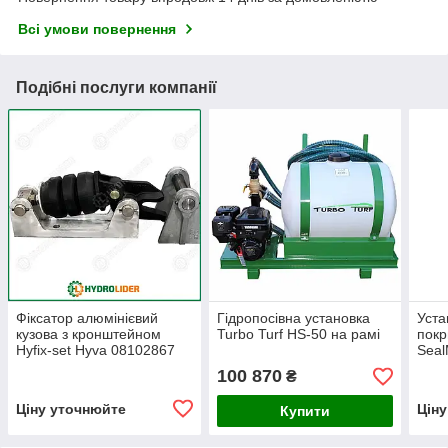
Всі умови повернення
Подібні послуги компанії
Фіксатор алюмінієвий
Гідропосівна установка
Уста
кузова з кронштейном
Turbo Turf HS-50 на рамі
покр
Hyfix-set Hyva 08102867
Seal
100 870
₴
Ціну уточнюйте
Цін
Купити