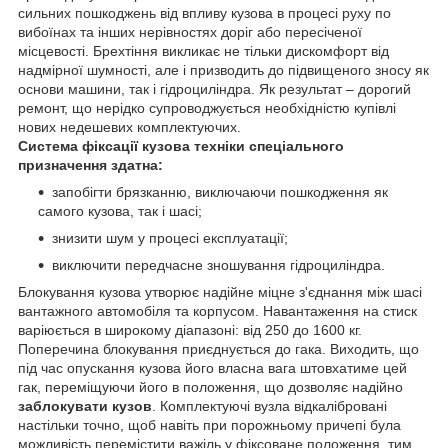
сильних пошкоджень від впливу кузова в процесі руху по
вибоїнах та інших нерівностях доріг або пересіченої
місцевості. Брехтіння викликає не тільки дискомфорт від
надмірної шумності, але і призводить до підвищеного зносу як
основи машини, так і гідроциліндра. Як результат – дорогий
ремонт, що нерідко супроводжується необхідністю купівлі
нових недешевих комплектуючих.
Система фіксації кузова техніки спеціального
призначення здатна:
запобігти брязканню, виключаючи пошкодження як
самого кузова, так і шасі;
знизити шум у процесі експлуатації;
виключити передчасне зношування гідроциліндра.
Блокування кузова утворює надійне міцне з'єднання між шасі
вантажного автомобіля та корпусом. Навантаження на стиск
варіюється в широкому діапазоні: від 250 до 1600 кг.
Поперечина блокування приєднується до гака. Виходить, що
під час опускання кузова його власна вага штовхатиме цей
гак, переміщуючи його в положення, що дозволяє надійно
заблокувати кузов
. Комплектуючі вузла відкалібровані
настільки точно, щоб навіть при порожньому причепі була
можливість перемістити важіль у фіксоване положення, тим