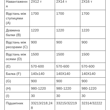
Навантаженн
2X12 т
2X14 т
2X16 т
я
Відстань між
1700
1700
1700
ступицями
(A)
Довжина
1220
1220
1220
балки (B)
Відстань між
900
900
900
ресорами (C)
Відстань між
1500
1500
1500
осями (D)
(E)
570-600
570-600
570-600
Балка (F)
140x140
140X140
140X140
(G)
900
900
900
(H)
980-1220
980-1220
980-1220
(I)
30
30
30
Підшипник
33213/218,24
33215/32219
32314/32222
8