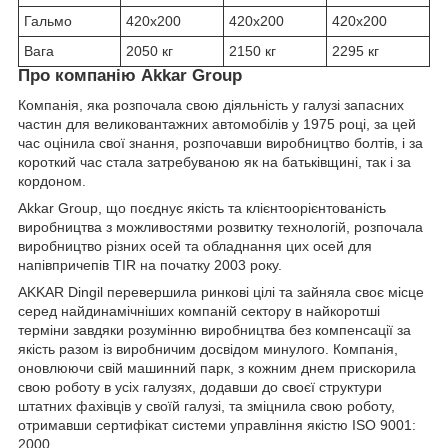
Гальмо
420x200
420x200
420x200
Вага
2050 кг
2150 кг
2295 кг
Про компанію Akkar Group
Компанія, яка розпочала свою діяльність у галузі запасних
частин для великовантажних автомобілів у 1975 році, за цей
час оцінила свої знання, розпочавши виробництво болтів, і за
короткий час стала затребуваною як на батьківщині, так і за
кордоном.
Akkar Group, що поєднує якість та клієнтоорієнтованість
виробництва з можливостями розвитку технологій, розпочала
виробництво різних осей та обладнання цих осей для
напівпричепів TIR на початку 2003 року.
AKKAR Dingil перевершила ринкові цілі та зайняла своє місце
серед найдинамічніших компаній сектору в найкоротші
терміни завдяки розумінню виробництва без компенсації за
якість разом із виробничим досвідом минулого. Компанія,
оновлюючи свій машинний парк, з кожним днем прискорила
свою роботу в усіх галузях, додавши до своєї структури
штатних фахівців у своїй галузі, та зміцнила свою роботу,
отримавши сертифікат системи управління якістю ISO 9001:
2000.