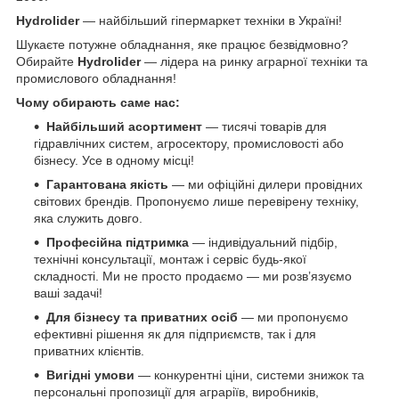
Hydrolider
— найбільший гіпермаркет техніки в Україні!
Шукаєте потужне обладнання, яке працює безвідмовно?
Обирайте
Hydrolider
— лідера на ринку аграрної техніки та
промислового обладнання!
Чому обирають саме нас:
Найбільший асортимент
— тисячі товарів для
гідравлічних систем, агросектору, промисловості або
бізнесу. Усе в одному місці!
Гарантована якість
— ми офіційні дилери провідних
світових брендів. Пропонуємо лише перевірену техніку,
яка служить довго.
Професійна підтримка
— індивідуальний підбір,
технічні консультації, монтаж і сервіс будь-якої
складності. Ми не просто продаємо — ми розв’язуємо
ваші задачі!
Для бізнесу та приватних осіб
— ми пропонуємо
ефективні рішення як для підприємств, так і для
приватних клієнтів.
Вигідні умови
— конкурентні ціни, системи знижок та
персональні пропозиції для аграріїв, виробників,