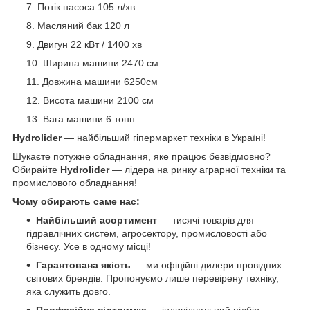
Потік насоса 105 л/хв
Масляний бак 120 л
Двигун 22 кВт / 1400 хв
Ширина машини 2470 см
Довжина машини 6250см
Висота машини 2100 см
Вага машини 6 тонн
Hydrolider
— найбільший гіпермаркет техніки в Україні!
Шукаєте потужне обладнання, яке працює безвідмовно?
Обирайте
Hydrolider
— лідера на ринку аграрної техніки та
промислового обладнання!
Чому обирають саме нас:
Найбільший асортимент
— тисячі товарів для
гідравлічних систем, агросектору, промисловості або
бізнесу. Усе в одному місці!
Гарантована якість
— ми офіційні дилери провідних
світових брендів. Пропонуємо лише перевірену техніку,
яка служить довго.
Професійна підтримка
— індивідуальний підбір,