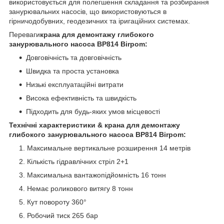
використовується для полегшення складання та розбирання
занурювальних насосів, що використовуються в
гірничодобувних, геодезичних та іригаційних системах.
Переваги
крана для демонтажу глибокого
занурювального насоса BP814 Birpom:
Довговічність та довговічність
Швидка та проста установка
Низькі експлуатаційні витрати
Висока ефективність та швидкість
Підходить для будь-яких умов місцевості
Технічні характеристики & крана для демонтажу
глибокого занурювального насоса BP814 Birpom:
Максимальне вертикальне розширення 14 метрів
Кількість гідравлічних стріл 2+1
Максимальна вантажопідйомність 16 тонн
Немає роликового витягу 8 тонн
Кут повороту 360°
Робочий тиск 265 бар