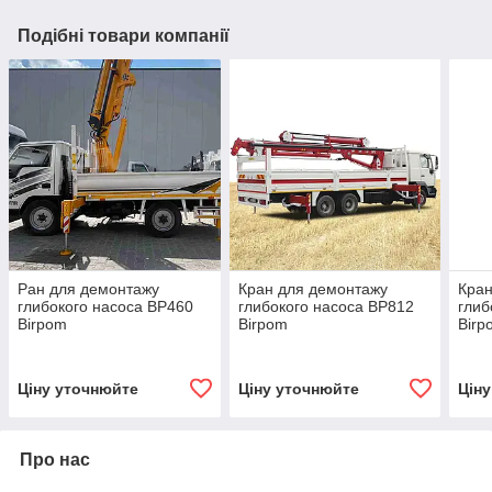
Подібні товари компанії
Ран для демонтажу
Кран для демонтажу
Кран
глибокого насоса BP460
глибокого насоса BP812
глиб
Birpom
Birpom
Birp
Ціну уточнюйте
Ціну уточнюйте
Цін
Про нас