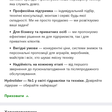
яка служить довго.
Професійна підтримка
— індивідуальний підбір,
технічні консультації, монтаж і сервіс будь-якої
складності. Ми не просто продаємо — ми розв’язуємо
ваші задачі!
Для бізнесу та приватних осіб
— ми пропонуємо
ефективні рішення як для підприємств, так і для
приватних клієнтів.
Вигідні умови
— конкурентні ціни, системи знижок та
персональні пропозиції для аграріїв, виробників,
майстрів і всіх, хто шукає якісну техніку.
Надійність на кожному етапі
— від першого
звернення до пусконалагодження та післяпродажного
обслуговування.
Hydrolider — №1 у світі гідравліки та техніки.
Довіряйте
лідерам — обирайте найкраще!
Приховати