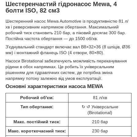
Шестеренчастий гідронасос Mewa, 4
болти ISO, 82 см3
Шестеренний насос Mewa Automotive із продуктивністю 81 л/
хв і реверсивним напрямком обертання. Максимальний
робочий тиск становить 210 бар, а піковий досягає 300 бар.
Постійна частота обертання — до 1500 об/хв.
З'єднувальний стандарт включає вал B8×32×36 (8 шліців, Ø36
мм) і монтажний фланець ISO (4 отвори, 80×80).
Насоси Birotational забезпечують можливість перекачування
рідини в обох напрямках. Це робить їх універсальним
рішенням для гідравлічних систем, де потрібна зміна
напрямку потоку залежно від умов експлуатації.
Основні характеристики насоса MEWA
Робочий об'єм:
81 л/хв
Тип обертання:
↻ ↺ Універсальне
(Birotational)
Макс. постійний тиск:
210 бар
Макс. короткочасний тиск:
230 бар