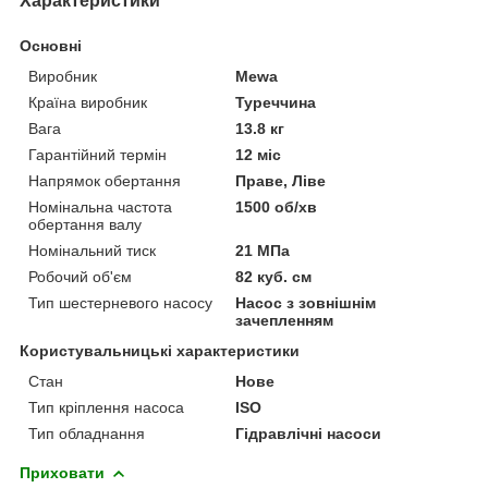
Характеристики
Основні
Виробник
Mewa
Країна виробник
Туреччина
Вага
13.8 кг
Гарантійний термін
12 міс
Напрямок обертання
Праве, Ліве
Номінальна частота
1500 об/хв
обертання валу
Номінальний тиск
21 МПа
Робочий об'єм
82 куб. см
Тип шестерневого насосу
Насос з зовнішнім
зачепленням
Користувальницькі характеристики
Стан
Нове
Тип кріплення насоса
ISO
Тип обладнання
Гідравлічні насоси
Приховати