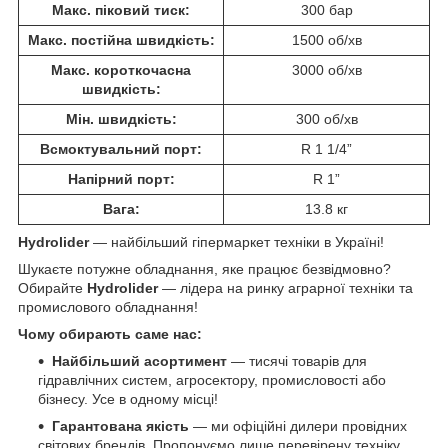
Макс. піковий тиск:
300 бар
Макс. постійна швидкість:
1500 об/хв
Макс. короткочасна
3000 об/хв
швидкість:
Мін. швидкість:
300 об/хв
Всмоктувальний порт:
R 1 1/4”
Напірний порт:
R 1”
Вага:
13.8 кг
Hydrolider
— найбільший гіпермаркет техніки в Україні!
Шукаєте потужне обладнання, яке працює безвідмовно?
Обирайте
Hydrolider
— лідера на ринку аграрної техніки та
промислового обладнання!
Чому обирають саме нас:
Найбільший асортимент
— тисячі товарів для
гідравлічних систем, агросектору, промисловості або
бізнесу. Усе в одному місці!
Гарантована якість
— ми офіційні дилери провідних
світових брендів. Пропонуємо лише перевірену техніку,