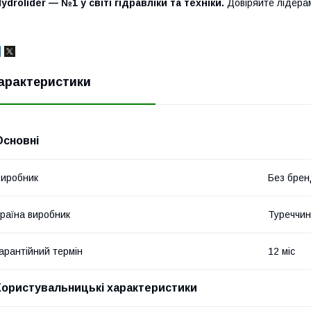
ydrolider — №1 у світі гідравліки та техніки.
Довіряйте лідера
арактеристики
Основні
иробник
Без брен
раїна виробник
Туреччи
арантійний термін
12 міс
Користувальницькі характеристики