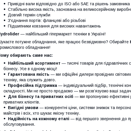
Привідні вали відповідно до ISO або SAE та рішень замовника
Стабільно висока якість, заснована на великосерійному виробн
Довгий термін служби
З'єднання портів: фланцеві або різьбові
Підшипники ковзання для високих навантажень
ydrolider
— найбільший гіпермаркет техніки в Україні!
укаєте потужне обладнання, яке працює безвідмовно? Обирайте
ромислового обладнання!
Чому обирають саме нас:
Найбільший асортимент
— тисячі товарів для гідравлічних 
бізнесу. Усе в одному місці!
Гарантована якість
— ми офіційні дилери провідних світови
техніку, яка служить довго.
Професійна підтримка
— індивідуальний підбір, технічні кон
складності. Ми не просто продаємо — ми розв’язуємо ваші задачі
Для бізнесу та приватних осіб
— ми пропонуємо ефективні р
приватних клієнтів.
Вигідні умови
— конкурентні ціни, системи знижок та персонал
майстрів і всіх, хто шукає якісну техніку.
Надійність на кожному етапі
— від першого звернення до п
обслуговування.