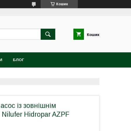
Кошик
Кошик
И
БЛОГ
сос із зовнішнім
Nilufer Hidropar AZPF