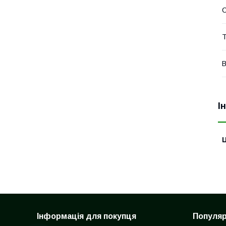
Т
В
І
Ц
Інформація для покупця
Популярн