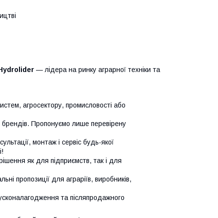
ицтві
Hydrolider
— лідера на ринку аграрної техніки та
систем, агросектору, промисловості або
х брендів. Пропонуємо лише перевірену
сультації, монтаж і сервіс будь-якої
!
ішення як для підприємств, так і для
ьні пропозиції для аграріїв, виробників,
усконалагодження та післяпродажного