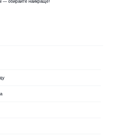
м — обирайте найкраще!
ду
на