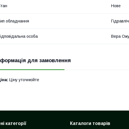
Стан
Нове
ип обладнання
Гідравліч
ідповідальна особа
Вера Ож
нформація для замовлення
іна:
Ціну уточнюйте
і категорії
Каталоги товарів