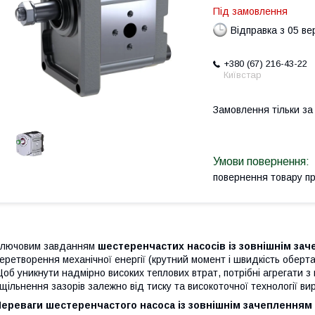
Під замовлення
Відправка з 05 в
+380 (67) 216-43-22
Київстар
Замовлення тільки з
повернення товару п
Ключовим завданням
шестеренчастих насосів із зовнішнім зач
еретворення механічної енергії (крутний момент і швидкість обертан
об уникнути надмірно високих теплових втрат, потрібні агрегати з
щільнення зазорів залежно від тиску та високоточної технології ви
ереваги шестеренчастого насоса із зовнішнім зачепленням N