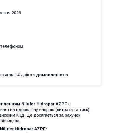
ересня 2026
а телефоном
ротягом 14 днів
за домовленістю
епленням Nilufer Hidropar AZPF
є
ня) на гідравлічну енергію (витрата та тиск).
 високим ККД. Це досягається за рахунок
робництва.
ilufer Hidropar AZPF: