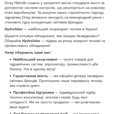
Onay Hidrolik ставить у пріоритеті високі стандарти якості за
допомогою системи контролю, що реалізується на кожному
етапі виробництва. За рахунок такого стратегічного підходу
гідравліка Onay впевнено виходить на міжнародний ринок і
становить гідну конкуренцію світовим брендам.
Hydrolider
— найбільший гіпермаркет техніки в Україні!
Шукаєте потужне обладнання, яке працює безвідмовно?
Обирайте
Hydrolider
— лідера на ринку аграрної техніки та
промислового обладнання!
Чому обирають саме нас:
Найбільший асортимент
— тисячі товарів для
гідравлічних систем, агросектору, промисловості або
бізнесу. Усе в одному місці!
Гарантована якість
— ми офіційні дилери провідних
світових брендів. Пропонуємо лише перевірену техніку,
яка служить довго.
Професійна підтримка
— індивідуальний підбір,
технічні консультації, монтаж і сервіс будь-якої
складності. Ми не просто продаємо — ми розв’язуємо
ваші задачі!
Для бізнесу та приватних осіб
— ми пропонуємо