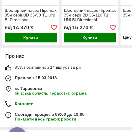
Шестерний насос Hipomak
Шестерний насос Hipomak
Шест
35-ї серії ВD 35-90 T1 UNI
35-ї серії ВD 35-110 T1
35-ї
Bi-Directional
UNI Bi-Directional
14 370
15 270
від
₴
від
₴
Цін
Купити
Купити
Про нас
93% позитивних з 14 відгуків за рік
Працює з 15.03.2013
м. Тарасовка
Київська область, Тарасовка, Україна
Контакти
Сьогодні працює з 09:00 до 19:00
Показати весь графік роботи