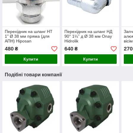
Перехідник на шланг НТ
Перехідник на шланг НД
Запч
1" Ø 38 мм пряма (для
90° 1¼” д Ø 38 мм Onay
алюм
АПН) Hiposan
Hidrolik
вісі
Maki
480
640
270
₴
₴
Купити
Купити
Подібні товари компанії