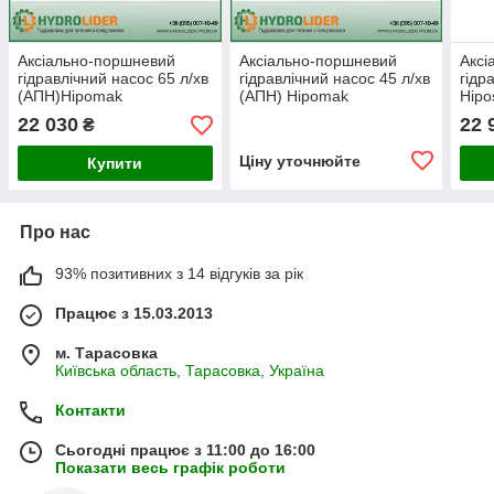
Аксіально-поршневий
Аксіально-поршневий
Аксі
гідравлічний насос 65 л/хв
гідравлічний насос 45 л/хв
гідр
(АПН)Hipomak
(АПН) Hipomak
Hipo
22 030
22 
₴
Ціну уточнюйте
Купити
Про нас
93% позитивних з 14 відгуків за рік
Працює з 15.03.2013
м. Тарасовка
Київська область, Тарасовка, Україна
Контакти
Сьогодні працює з 11:00 до 16:00
Показати весь графік роботи