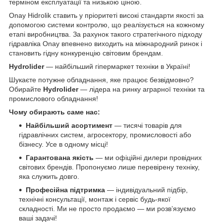
терміном експлуатації та низькою ціною.
Onay Hidrolik ставить у пріоритеті високі стандарти якості за
допомогою системи контролю, що реалізується на кожному
етапі виробництва. За рахунок такого стратегічного підходу
гідравліка Onay впевнено виходить на міжнародний ринок і
становить гідну конкуренцію світовим брендам.
Hydrolider
— найбільший гіпермаркет техніки в Україні!
Шукаєте потужне обладнання, яке працює безвідмовно?
Обирайте
Hydrolider
— лідера на ринку аграрної техніки та
промислового обладнання!
Чому обирають саме нас:
Найбільший асортимент
— тисячі товарів для
гідравлічних систем, агросектору, промисловості або
бізнесу. Усе в одному місці!
Гарантована якість
— ми офіційні дилери провідних
світових брендів. Пропонуємо лише перевірену техніку,
яка служить довго.
Професійна підтримка
— індивідуальний підбір,
технічні консультації, монтаж і сервіс будь-якої
складності. Ми не просто продаємо — ми розв’язуємо
ваші задачі!