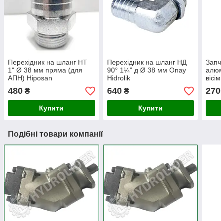
Перехідник на шланг НТ
Перехідник на шланг НД
Запч
1" Ø 38 мм пряма (для
90° 1¼” д Ø 38 мм Onay
алюм
АПН) Hiposan
Hidrolik
вісі
Maki
480
640
270
₴
₴
Купити
Купити
Подібні товари компанії