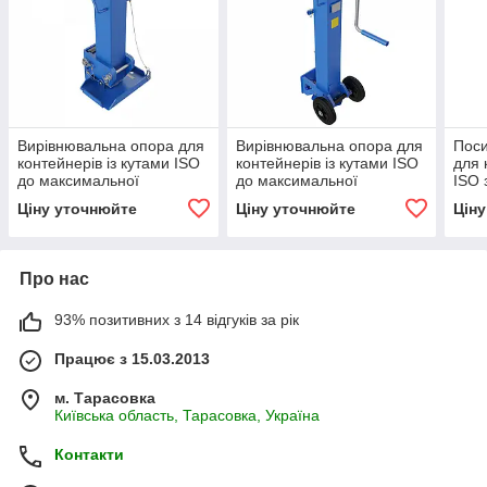
Вирівнювальна опора для
Вирівнювальна опора для
Поси
контейнерів із кутами ISO
контейнерів із кутами ISO
для 
до максимальної
до максимальної
ISO 
загальної ваги 14 т HETEK
загальної ваги 25 т HETEK
16 т
Ціну уточнюйте
Ціну уточнюйте
Цін
Lift 286
Lift 519-Т01
Про нас
93% позитивних з 14 відгуків за рік
Працює з 15.03.2013
м. Тарасовка
Київська область, Тарасовка, Україна
Контакти