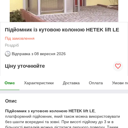
Підйомник із кутовою колоною HETEK lift LE
Під замовлення
Роздріб
Відправка з
08 вересня 2026
Ціну уточнюйте
Опис
Характеристики
Доставка
Оплата
Умови п
Опис
Підйомник з кутовою колоною HETEK lift LE
,
платформний підйомник, який також можна використовувати
без шахти всередині та зовні. При висоті підйому до 3 м в
більшості випадків можна дістатися першого поверху. Таким