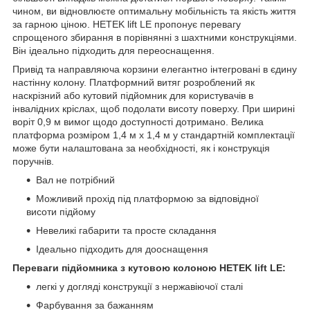
чином, ви відновлюєте оптимальну мобільність та якість життя
за гарною ціною. HETEK lift LE пропонує перевагу
спрощеного збирання в порівнянні з шахтними конструкціями.
Він ідеально підходить для переоснащення.
Привід та направляюча корзини елегантно інтегровані в єдину
настінну колону. Платформний витяг розроблений як
наскрізний або кутовий підйомник для користувачів в
інвалідних кріслах, щоб подолати висоту поверху. При ширині
воріт 0,9 м вимог щодо доступності дотримано. Велика
платформа розміром 1,4 м x 1,4 м у стандартній комплектації
може бути налаштована за необхідності, як і конструкція
поручнів.
Вал не потрібний
Можливий прохід під платформою за відповідної
висоти підйому
Невеликі габарити та просте складання
Ідеально підходить для дооснащення
Переваги підйомника з кутовою колоною HETEK lift LE:
легкі у догляді конструкції з нержавіючої сталі
Фарбування за бажанням