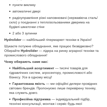
пункти виклику
автоматичні двері
радіоуправління різні наповнювачі (нержавіюча сталь/
скло) у поєднанні з теплоізольованими дверима на
будівлі шматочки стіни
2 або 3 зупинки
Hydrolider
— найбільший гіпермаркет техніки в Україні!
Шукаєте потужне обладнання, яке працює безвідмовно?
Обирайте
Hydrolider
— лідера на ринку аграрної техніки та
промислового обладнання!
Чому обирають саме нас:
Найбільший асортимент
— тисячі товарів для
гідравлічних систем, агросектору, промисловості або
бізнесу. Усе в одному місці!
Гарантована якість
— ми офіційні дилери провідних
світових брендів. Пропонуємо лише перевірену техніку,
яка служить довго.
Професійна підтримка
— індивідуальний підбір,
технічні консультації, монтаж і сервіс будь-якої