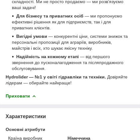
складності. Ми не просто продаємо — ми розв’язуємо
ваші задачі!
Для бізнесу та приватних осіб
— ми пропонуємо
ефективні рішення як для підприємств, так і для
приватних клієнтів.
Вигідні умови
— конкурентні ціни, системи знижок та
персональні пропозиції для аграріїв, виробників,
майстрів і всіх, хто шукає якісну техніку.
Надійність на кожному етапі
— від першого
звернення до пусконалагодження та післяпродажного
обслуговування.
Hydrolider — №1 у світі гідравліки та техніки.
Довіряйте
лідерам — обирайте найкраще!
Приховати
Характеристики
Основні атрибути
Країна виробник
Німеччина