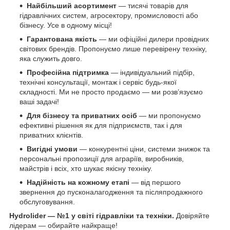
Найбільший асортимент
— тисячі товарів для
гідравлічних систем, агросектору, промисловості або
бізнесу. Усе в одному місці!
Гарантована якість
— ми офіційні дилери провідних
світових брендів. Пропонуємо лише перевірену техніку,
яка служить довго.
Професійна підтримка
— індивідуальний підбір,
технічні консультації, монтаж і сервіс будь-якої
складності. Ми не просто продаємо — ми розв’язуємо
ваші задачі!
Для бізнесу та приватних осіб
— ми пропонуємо
ефективні рішення як для підприємств, так і для
приватних клієнтів.
Вигідні умови
— конкурентні ціни, системи знижок та
персональні пропозиції для аграріїв, виробників,
майстрів і всіх, хто шукає якісну техніку.
Надійність на кожному етапі
— від першого
звернення до пусконалагодження та післяпродажного
обслуговування.
Hydrolider — №1 у світі гідравліки та техніки.
Довіряйте
лідерам — обирайте найкраще!