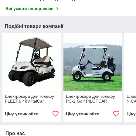
Всі умови повернення
Подібні товари компанії
Електрокара для гольфу
Електрокара для гольфу
Елек
FLEET.6 48V ItalCar
PC-2 Golf PILOTCAR
N.CA
Ціну уточнюйте
Ціну уточнюйте
Цін
Про нас