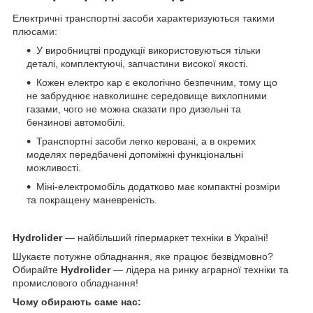
Електричні транспортні засоби характеризуються такими
плюсами:
У виробництві продукції використовуються тільки
деталі, комплектуючі, запчастини високої якості.
Кожен електро кар є екологічно безпечним, тому що
не забруднює навколишнє середовище вихлопними
газами, чого не можна сказати про дизельні та
бензинові автомобілі.
Транспортні засоби легко керовані, а в окремих
моделях передбачені допоміжні функціональні
можливості.
Міні-електромобіль додатково має компактні розміри
та покращену маневреність.
Hydrolider
— найбільший гіпермаркет техніки в Україні!
Шукаєте потужне обладнання, яке працює безвідмовно?
Обирайте
Hydrolider
— лідера на ринку аграрної техніки та
промислового обладнання!
Чому обирають саме нас: