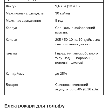
Двигун
9,6 кВт (13 л.с.)
Максимальна швидкість
30 км/год
Макс. час заряджання
8 год
Корпус
Спеціально забарвлений
пластик
Колеса
205 / 50-10 на 10-дюймових
легкосплавних дисках
гальма
Гідравлічні автомобільного
типу. Задні – барабанні,
передні – дискові
Кут підйому
до 25%
Батареї
Свинцево-кислотний
акумулятор 6x8V (8,16 кВтг)
Електрокари для гольфу