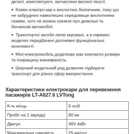
деталі, комплектуючі, запчастини високої якості.
Кожен електро кар є екологічно безпечним, тому що
не забруднює навколишнє середовище вихлопними
газами, чого не можна сказати про дизельні та
бензинові автомобілі.
Транспортні засоби легко керовані, а в окремих
моделях передбачені допоміжні функціональні
можливості.
Міні-електромобіль додатково має компактні розміри
та покращену маневреність.
Широкий модельний ряд дозволяє підбирати
транспорт для різних сфер використання.
Характеристики електрокари для перевезення
пасажирів LT-A627.6 LVTong
К-ть місць
6 осіб
Пробіг на 1 зарядці
80 км
Двигун
48V 4кВт
Максимальна швидкість
25 км/год