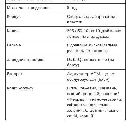
Макс. час заряджання
8 год
Корпус
Спеціально забарвлений
пластик
Колеса
205 / 50-10 на 10-дюймових
легкосплавних дисках
Гальма
Гідравлічні дискові гальма,
ручне гальмо стоянки
Зарядний пристрій
Delta-Q автоматичне (на
борту)
Батареї
Акумулятор AGM, що не
обслуговується (6x8V)
Колір корпусу
Білий, бежевий, шампань,
жовтий, рожевий, червоний
«Феррарі», темно-червоний,
світло-зелений, темно-
зелений, блакитний, темно-
синій, чорний