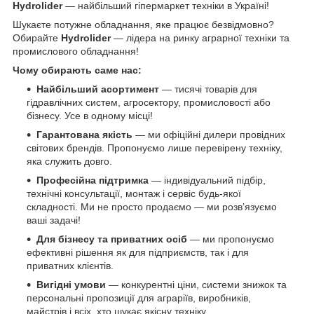
Hydrolider
— найбільший гіпермаркет техніки в Україні!
Шукаєте потужне обладнання, яке працює безвідмовно?
Обирайте
Hydrolider
— лідера на ринку аграрної техніки та
промислового обладнання!
Чому обирають саме нас:
Найбільший асортимент
— тисячі товарів для
гідравлічних систем, агросектору, промисловості або
бізнесу. Усе в одному місці!
Гарантована якість
— ми офіційні дилери провідних
світових брендів. Пропонуємо лише перевірену техніку,
яка служить довго.
Професійна підтримка
— індивідуальний підбір,
технічні консультації, монтаж і сервіс будь-якої
складності. Ми не просто продаємо — ми розв’язуємо
ваші задачі!
Для бізнесу та приватних осіб
— ми пропонуємо
ефективні рішення як для підприємств, так і для
приватних клієнтів.
Вигідні умови
— конкурентні ціни, системи знижок та
персональні пропозиції для аграріїв, виробників,
майстрів і всіх, хто шукає якісну техніку.