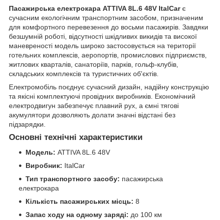
Пасажирська електрокара ATTIVA 8L.6 48V ItalCar
є
сучасним екологічним транспортним засобом, призначеним
для комфортного перевезення до восьми пасажирів. Завдяки
безшумній роботі, відсутності шкідливих викидів та високої
маневреності модель широко застосовується на території
готельних комплексів, аеропортів, промислових підприємств,
житлових кварталів, санаторіїв, парків, гольф-клубів,
складських комплексів та туристичних об'єктів.
Електромобіль поєднує сучасний дизайн, надійну конструкцію
та якісні комплектуючі провідних виробників. Економічний
електродвигун забезпечує плавний рух, а ємні тягові
акумулятори дозволяють долати значні відстані без
підзарядки.
Основні технічні характеристики
Модель:
ATTIVA 8L.6 48V
Виробник:
ItalCar
Тип транспортного засобу:
пасажирська
електрокара
Кількість пасажирських місць:
8
Запас ходу на одному заряді:
до 100 км