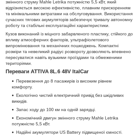
змінного струму Mahle Letrika потужністю 5,5 кВт, який
відрізняється високою ефективністю, плавним прискоренням
та мінімальними витратами на обслуговування. Використання
сучасних тягових акумуляторів забезпечує тривалу автономну
роботу та стабільні експлуатаційні характеристики.
Кузов виконаний із міцного забарвленого пластику, стійкого до
впливу атмосферних факторів, ультрафіолетового
випромінювання та механічних пошкоджень. Компактні
розміри та невеликий радіус розвороту дозволяють впевнено
пересуватися навіть вузькими проїздами та обмеженими
територіями.
Переваги ATTIVA 8L.6 48V ItalCar
Перевезення до 8 пасажирів із високим рівнем
комфорту.
Екологічно чистий електричний привід без шкідливих
викидів.
Запас ходу до 100 км на одній зарядці.
Економічний двигун змінного струму Mahle Letrika
потужністю 5,5 кВт.
Надійні акумулятори US Battery підвищеної ємності.