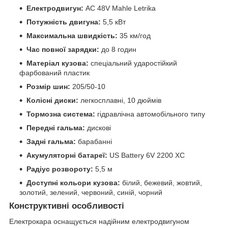
Електродвигун:
AC 48V Mahle Letrika
Потужність двигуна:
5,5 кВт
Максимальна швидкість:
35 км/год
Час повної зарядки:
до 8 годин
Матеріал кузова:
спеціальний ударостійкий
фарбований пластик
Розмір шин:
205/50-10
Колісні диски:
легкосплавні, 10 дюймів
Тормозна система:
гідравлічна автомобільного типу
Передні гальма:
дискові
Задні гальма:
барабанні
Акумуляторні батареї:
US Battery 6V 2200 XC
Радіус розвороту:
5,5 м
Доступні кольори кузова:
білий, бежевий, жовтий,
золотий, зелений, червоний, синій, чорний
Конструктивні особливості
Електрокара оснащується надійним електродвигуном