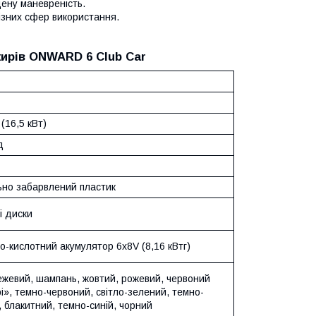
щену маневреність.
зних сфер використання.
ирів ONWARD 6 Club Car
 (16,5 кВт)
д
ьно забарвлений пластик
і диски
-кислотний акумулятор 6x8V (8,16 кВтг)
ежевий, шампань, жовтий, рожевий, червоний
», темно-червоний, світло-зелений, темно-
 блакитний, темно-синій, чорний