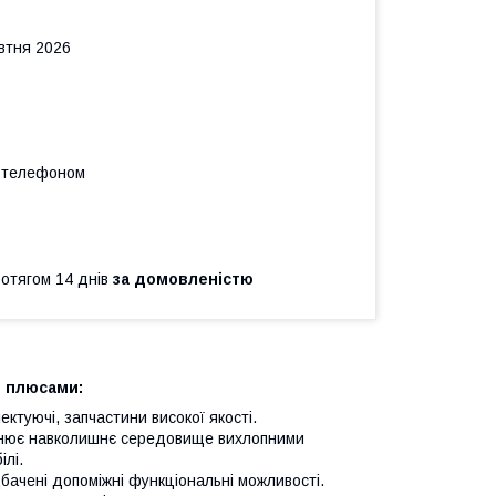
овтня 2026
а телефоном
ротягом 14 днів
за домовленістю
и плюсами:
ектуючі, запчастини високої якості.
уднює навколишнє середовище вихлопними
ілі.
бачені допоміжні функціональні можливості.