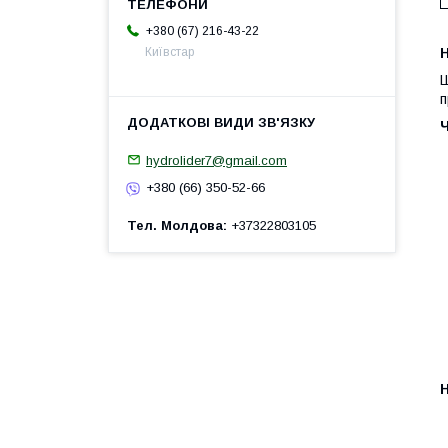
+380 (67) 216-43-22
Київстар
H
Ш
п
hydrolider7@gmail.com
+380 (66) 350-52-66
Тел. Молдова
+37322803105
H