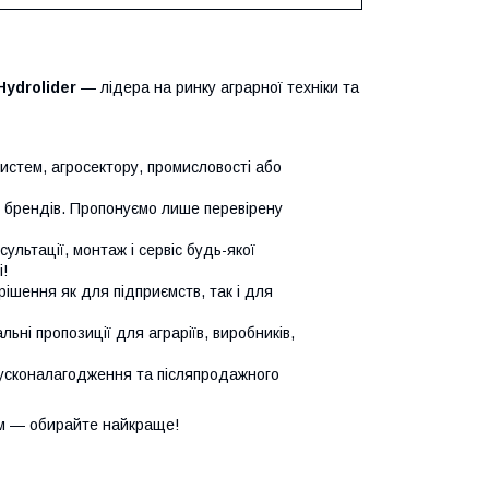
Hydrolider
— лідера на ринку аграрної техніки та
систем, агросектору, промисловості або
х брендів. Пропонуємо лише перевірену
сультації, монтаж і сервіс будь-якої
!
ішення як для підприємств, так і для
ьні пропозиції для аграріїв, виробників,
усконалагодження та післяпродажного
м — обирайте найкраще!