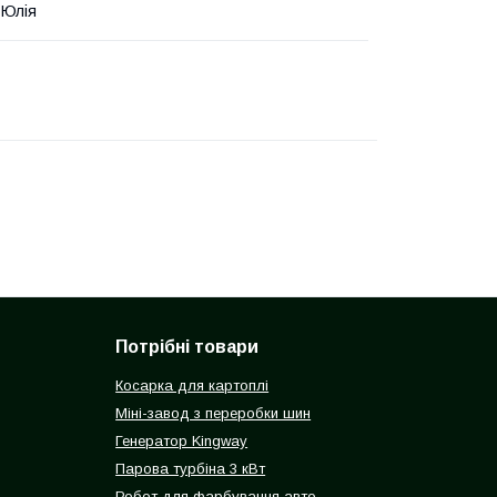
 Юлія
Потрібні товари
Косарка для картоплі
Міні-завод з переробки шин
Генератор Kingway
Парова турбіна 3 кВт
Робот для фарбування авто