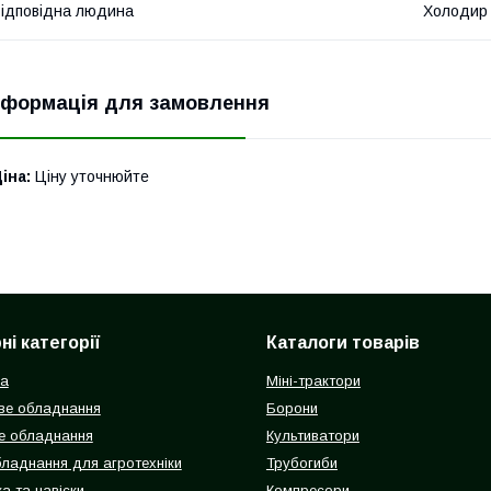
ідповідна людина
Холодир
нформація для замовлення
іна:
Ціну уточнюйте
і категорії
Каталоги товарів
ка
Міні-трактори
ве обладнання
Борони
е обладнання
Культиватори
бладнання для агротехніки
Трубогиби
а та навіски
Компресори