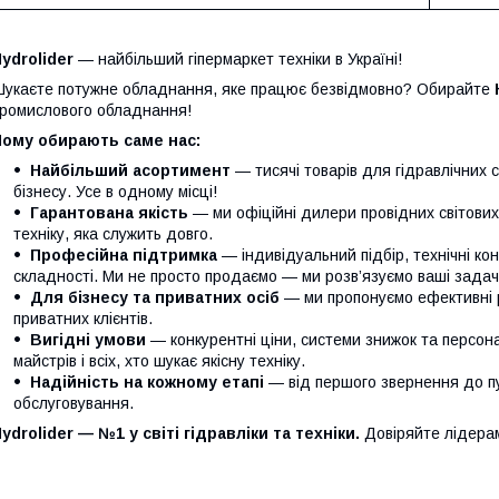
ydrolider
— найбільший гіпермаркет техніки в Україні!
укаєте потужне обладнання, яке працює безвідмовно? Обирайте
ромислового обладнання!
Чому обирають саме нас:
Найбільший асортимент
— тисячі товарів для гідравлічних 
бізнесу. Усе в одному місці!
Гарантована якість
— ми офіційні дилери провідних світови
техніку, яка служить довго.
Професійна підтримка
— індивідуальний підбір, технічні кон
складності. Ми не просто продаємо — ми розв’язуємо ваші задачі
Для бізнесу та приватних осіб
— ми пропонуємо ефективні р
приватних клієнтів.
Вигідні умови
— конкурентні ціни, системи знижок та персонал
майстрів і всіх, хто шукає якісну техніку.
Надійність на кожному етапі
— від першого звернення до п
обслуговування.
ydrolider — №1 у світі гідравліки та техніки.
Довіряйте лідера