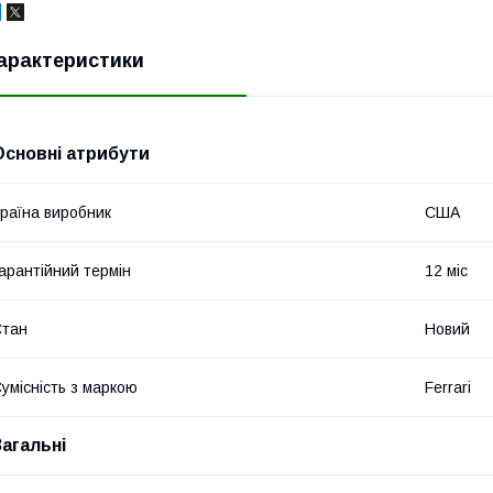
арактеристики
Основні атрибути
раїна виробник
США
арантійний термін
12 міс
Стан
Новий
умісність з маркою
Ferrari
Загальні