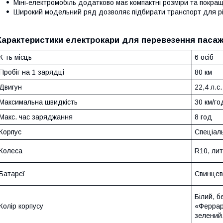
Міні-електромобіль додатково має компактні розміри та покра
Широкий модельний ряд дозволяє підбирати транспорт для рі
Характеристики електрокари для перевезення пасаж
К-ть місць
6 осіб
Пробіг на 1 зарядці
80 км
Двигун
22,4 л.с.
Максимальна швидкість
30 км/го
Макс. час заряджання
8 год
Корпус
Спеціал
Колеса
R10, лит
Батареї
Свинцево
Білий, б
Колір корпусу
«Феррарі
зелений,