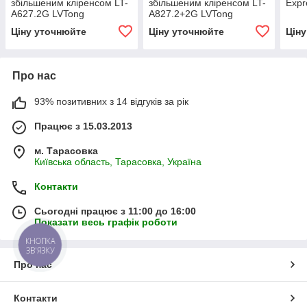
збільшеним кліренсом LT-
збільшеним кліренсом LT-
Expr
A627.2G LVTong
A827.2+2G LVTong
Ціну уточнюйте
Ціну уточнюйте
Цін
Про нас
93% позитивних з 14 відгуків за рік
Працює з 15.03.2013
м. Тарасовка
Київська область, Тарасовка, Україна
Контакти
Сьогодні працює з 11:00 до 16:00
Показати весь графік роботи
КНОПКА
ЗВ'ЯЗКУ
Про нас
Контакти