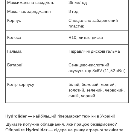
Максимальна швидкість
35 км/год
Макс. час заряджання
8 год
Корпус
Спеціально забарвлений
пластик
Колеса
R10, литые диски
Гальма
Гідравлічні дискові гальма
Батареї
Свинцево-кислотний
акумулятор 8x6V (11,52 кВтг)
Колір корпусу
Білий, бежевий, жовтий,
золотий, зелений, червоний,
синій, чорний
Hydrolider
— найбільший гіпермаркет техніки в Україні!
Шукаєте потужне обладнання, яке працює безвідмовно?
Обирайте
Hydrolider
— лідера на ринку аграрної техніки та