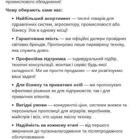
промислового обладнання!
Чому обирають саме нас:
Найбільший асортимент
— тисячі товарів для
гідравлічних систем, агросектору, промисловості або
бізнесу. Усе в одному місці!
Гарантована якість
— ми офіційні дилери провідних
світових брендів. Пропонуємо лише перевірену техніку,
яка служить довго.
Професійна підтримка
— індивідуальний підбір,
технічні консультації, монтаж і сервіс будь-якої
складності. Ми не просто продаємо — ми розв’язуємо
ваші задачі!
Для бізнесу та приватних осіб
— ми пропонуємо
ефективні рішення як для підприємств, так і для
приватних клієнтів.
Вигідні умови
— конкурентні ціни, системи знижок та
персональні пропозиції для аграріїв, виробників,
майстрів і всіх, хто шукає якісну техніку.
Надійність на кожному етапі
— від першого
звернення до пусконалагодження та післяпродажного
обслуговування.