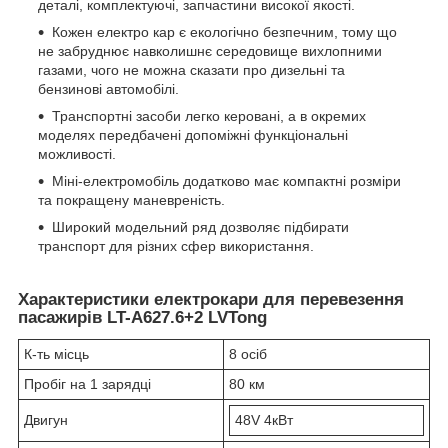
деталі, комплектуючі, запчастини високої якості.
Кожен електро кар є екологічно безпечним, тому що
не забруднює навколишнє середовище вихлопними
газами, чого не можна сказати про дизельні та
бензинові автомобілі.
Транспортні засоби легко керовані, а в окремих
моделях передбачені допоміжні функціональні
можливості.
Міні-електромобіль додатково має компактні розміри
та покращену маневреність.
Широкий модельний ряд дозволяє підбирати
транспорт для різних сфер використання.
Характеристики електрокари для перевезення
пасажирів LT-A627.6+2 LVTong
К-ть місць
8 осіб
Пробіг на 1 зарядці
80 км
Двигун
48V 4кВт