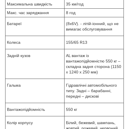
Максимальна швидкість
35 км/год
Макс. час заряджання
8 год
Батареї
(8x6V). - літій-іонний, що не
вимагає обслуговування
Колеса
155/65 R13
Задній кузов
AL вантаж із
вантажопідйомністю 550 кг –
складна задня сторона (1150
х 1240 х 250 мм)
Гальма
Гідравлічні автомобільного
типу. Задні – барабанні,
передні – дискові
Вантажопідйомність
550 кг
Колір корпусу
Білий, бежевий, шампань,
жовтий, рожевий, червоний