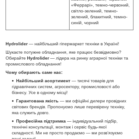
«Феррарі», темно-червоний,
світло-зелений, темно-
зелений, блакитний, темно-
синій, чорний
Hydrolider
— найбільший гіпермаркет техніки в Україні!
Шукаєте потужне обладнання, яке працює безвідмовно?
Обирайте
Hydrolider
— лідера на ринку аграрної техніки та
промислового обладнання!
Чому обирають саме нас:
Найбільший асортимент
— тисячі товарів для
гідравлічних систем, агросектору, промисловості або
бізнесу. Усе в одному місці!
Гарантована якість
— ми офіційні дилери провідних
світових брендів. Пропонуємо лише перевірену техніку,
яка служить довго.
Професійна підтримка
— індивідуальний підбір,
технічні консультації, монтаж і сервіс будь-якої
складності. Ми не просто продаємо — ми розв’язуємо
ваші задачі!