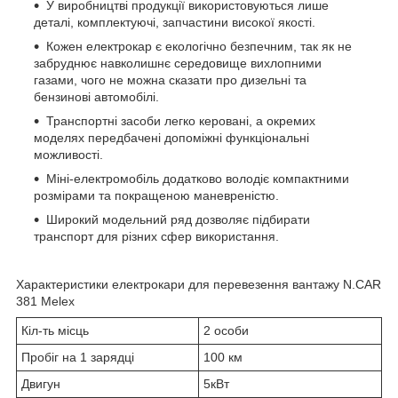
У виробництві продукції використовуються лише
деталі, комплектуючі, запчастини високої якості.
Кожен електрокар є екологічно безпечним, так як не
забруднює навколишнє середовище вихлопними
газами, чого не можна сказати про дизельні та
бензинові автомобілі.
Транспортні засоби легко керовані, а окремих
моделях передбачені допоміжні функціональні
можливості.
Міні-електромобіль додатково володіє компактними
розмірами та покращеною маневреністю.
Широкий модельний ряд дозволяє підбирати
транспорт для різних сфер використання.
Характеристики електрокари для перевезення вантажу N.CAR
381 Melex
Кіл-ть місць
2 особи
Пробіг на 1 зарядці
100 км
Двигун
5кВт