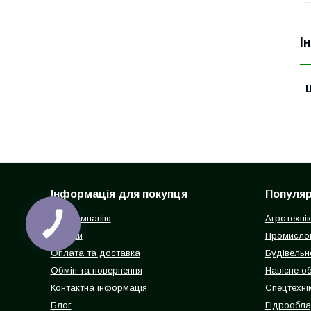
І
Ц
Інформація для покупця
Популярн
Про компанію
Агротехні
Відгуки
Промисло
Оплата та доставка
Будівельн
Обмін та повернення
Навісне о
Контактна інформація
Спецтехнік
Блог
Гідрообл