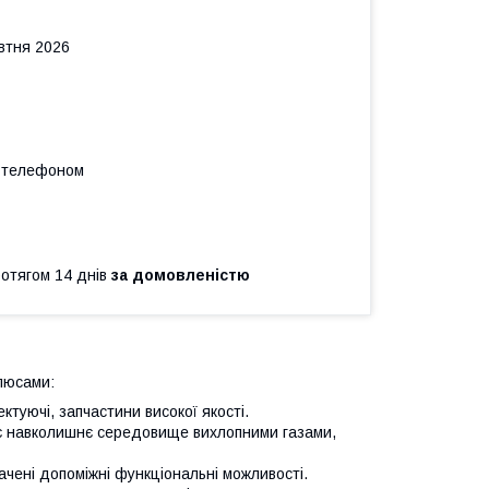
овтня 2026
а телефоном
ротягом 14 днів
за домовленістю
люсами:
ктуючі, запчастини високої якості.
ює навколишнє середовище вихлопними газами,
ачені допоміжні функціональні можливості.