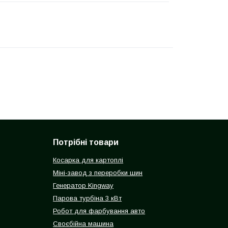
Потрібні товари
Косарка для картоплі
Міні-завод з переробки шин
Генератор Kingway
Парова турбіна 3 кВт
Робот для фарбування авто
Своєбійна машина