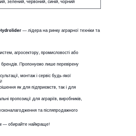
ий, зелений, червоний, синій, чорний
Hydrolider
— лідера на ринку аграрної техніки та
систем, агросектору, промисловості або
х брендів. Пропонуємо лише перевірену
сультації, монтаж і сервіс будь-якої
!
ішення як для підприємств, так і для
ьні пропозиції для аграріїв, виробників,
усконалагодження та післяпродажного
м — обирайте найкраще!