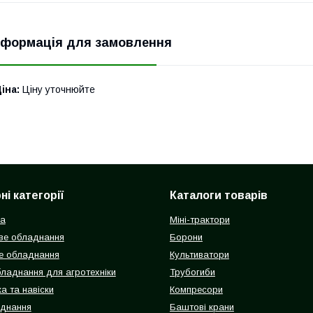
нформація для замовлення
іна:
Ціну уточнюйте
і категорії
Каталоги товарів
ка
Міні-трактори
ве обладнання
Борони
е обладнання
Культиватори
бладнання для агротехніки
Трубогиби
а та навіски
Компресори
аднання
Баштові крани