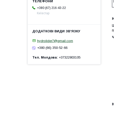
+380 (67) 216-43-22
Київстар
H
Ш
п
hydrolider7@gmail.com
+380 (66) 350-52-66
Тел. Молдова
+37322803105
H