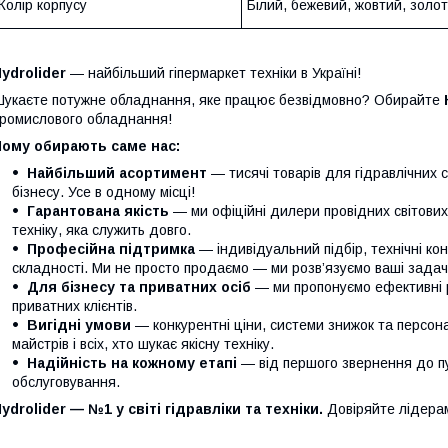
Колір корпусу
Білий, бежевий, жовтий, золот
ydrolider
— найбільший гіпермаркет техніки в Україні!
укаєте потужне обладнання, яке працює безвідмовно? Обирайте
ромислового обладнання!
Чому обирають саме нас:
Найбільший асортимент
— тисячі товарів для гідравлічних 
бізнесу. Усе в одному місці!
Гарантована якість
— ми офіційні дилери провідних світови
техніку, яка служить довго.
Професійна підтримка
— індивідуальний підбір, технічні кон
складності. Ми не просто продаємо — ми розв’язуємо ваші задачі
Для бізнесу та приватних осіб
— ми пропонуємо ефективні р
приватних клієнтів.
Вигідні умови
— конкурентні ціни, системи знижок та персонал
майстрів і всіх, хто шукає якісну техніку.
Надійність на кожному етапі
— від першого звернення до п
обслуговування.
ydrolider — №1 у світі гідравліки та техніки.
Довіряйте лідера