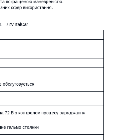
 та покращеною маневреністю.
зних сфер використання.
- 72V ItalCar
е обслуговується
на 72 В з контролем процесу заряджання
учне гальмо стоянки