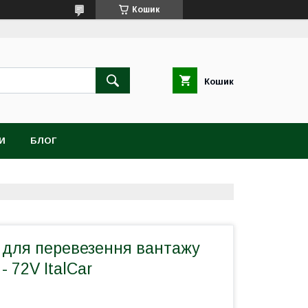
Кошик
Кошик
И
БЛОГ
 для перевезення вантажу
- 72V ItalCar