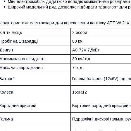
Міні-електромобіль додатково володіє компактними розмірами
Широкий модельний ряд дозволяє підбирати транспорт для рі
арактеристики електрокари для перевезення вантажу ATTIVA 2LX.1 
Кіл-ть місць
2 особи
Пробіг на 1 зарядці
80 км
Двигун
АС 72V 7,5кВт
Максимальна швидкість
30 км/год
Макс. час заряджання
7 год
Батареї
Гелева батарея (12x6V), що н
Колеса
155R12
Зарядний пристрій
Бортовий зарядний пристрій 
Гальма
Гідравлічні дискові гальма, р