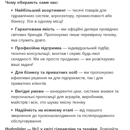
Чому обирають саме нас:
Найбільший асортимент
— тисячі товарів для
гідравлічних систем, агросектору, промисловості або
бізнесу. Усе в одному місці!
Гарантована якість
— ми офіційні дилери провідних
світових брендів. Пропонуємо лише перевірену техніку,
яка служить довго.
Професійна підтримка
— індивідуальний підбір,
технічні консультації, монтаж і сервіс будь-якої
складності. Ми не просто продаємо — ми розв’язуємо
ваші задачі!
Для бізнесу та приватних осіб
— ми пропонуємо
ефективні рішення як для підприємств, так і для
приватних клієнтів.
Вигідні умови
— конкурентні ціни, системи знижок та
персональні пропозиції для аграріїв, виробників,
майстрів і всіх, хто шукає якісну техніку.
Надійність на кожному етапі
— від першого
звернення до пусконалагодження та післяпродажного
обслуговування.
Hydrolider — №1 у світі гідравліки та техніки.
Довіряйте