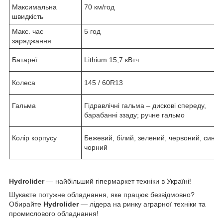
Максимальна
70 км/год
швидкість
Макс. час
5 год
заряджання
Батареї
Lithium 15,7 кВтч
Колеса
145 / 60R13
Гальма
Гідравлічні гальма – дискові спереду,
барабанні ззаду; ручне гальмо
Колір корпусу
Бежевий, білий, зелений, червоний, синій,
чорний
Hydrolider
— найбільший гіпермаркет техніки в Україні!
Шукаєте потужне обладнання, яке працює безвідмовно?
Обирайте
Hydrolider
— лідера на ринку аграрної техніки та
промислового обладнання!