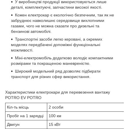
У виробництві продукції використовуються лише
деталі, комплектуючі, запчастини високої якості.
Кожен електрокар є екологічно безпечним, так як не
забруднює навколишнє середовище вихлопними
газами, чого не можна сказати про дизельні та
бензинові автомобілі.
Транспортні засоби легко керовані, а окремих
моделях передбачені допоміжні функціональні
можливості.
Міні-електромобіль додатково володіє компактними
розмірами та покращеною маневреністю.
Широкий модельний ряд дозволяє підбирати
транспорт для різних сфер використання.
Характеристики електрокари для перевезення вантажу
POTRO EV POTRO
Кіл-ть місць
2 особи
Пробіг на 1 зарядці
100 км
Двигун
15 кВт