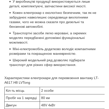
У виробництві продукції використовуються лише
деталі, комплектуючі, запчастини високої якості.
Кожен електрокар є екологічно безпечним, так як не
забруднює навколишнє середовище вихлопними
газами, чого не можна сказати про дизельні та
бензинові автомобілі.
Транспортні засоби легко керовані, а окремих
моделях передбачені допоміжні функціональні
можливості.
Міні-електромобіль додатково володіє компактними
розмірами та покращеною маневреністю.
Широкий модельний ряд дозволяє підбирати
транспорт для різних сфер використання.
Характеристики електрокари для перевезення вантажу LT-
A617.H8 LVTong
Кіл-ть місць
2 особи
Пробіг на 1 зарядці
80 км
Двигун
48V 4кВт