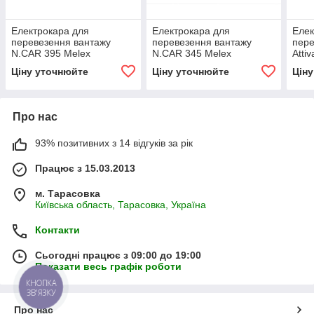
Електрокара для
Електрокара для
Елек
перевезення вантажу
перевезення вантажу
пере
N.CAR 395 Melex
N.CAR 345 Melex
Attiv
Ціну уточнюйте
Ціну уточнюйте
Цін
Про нас
93% позитивних з 14 відгуків за рік
Працює з 15.03.2013
м. Тарасовка
Київська область, Тарасовка, Україна
Контакти
Сьогодні працює з 09:00 до 19:00
Показати весь графік роботи
КНОПКА
ЗВ'ЯЗКУ
Про нас