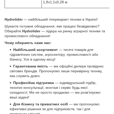
1,8x1,1x0,28 м
Hydrolider
— найбільший гіпермаркет техніки в Україні!
Шукаєте потужне обладнання, яке працює безвідмовно?
Обирайте
Hydrolider
— лідера на ринку аграрної техніки та
промислового обладнання!
Чому обирають саме нас:
Найбільший асортимент
— тисячі товарів для
гідравлічних систем, агросектору, промисловості або
бізнесу. Усе в одному місці!
Гарантована якість
— ми офіційні дилери провідних
світових брендів. Пропонуємо лише перевірену техніку,
яка служить довго.
Професійна підтримка
— індивідуальний підбір,
технічні консультації, монтаж і сервіс будь-якої
складності. Ми не просто продаємо — ми розв’язуємо
ваші задачі!
Для бізнесу та приватних осіб
— ми пропонуємо
ефективні рішення як для підприємств, так і для
приватних клієнтів.