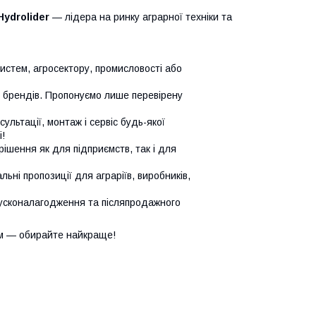
Hydrolider
— лідера на ринку аграрної техніки та
систем, агросектору, промисловості або
х брендів. Пропонуємо лише перевірену
сультації, монтаж і сервіс будь-якої
!
ішення як для підприємств, так і для
ьні пропозиції для аграріїв, виробників,
усконалагодження та післяпродажного
м — обирайте найкраще!