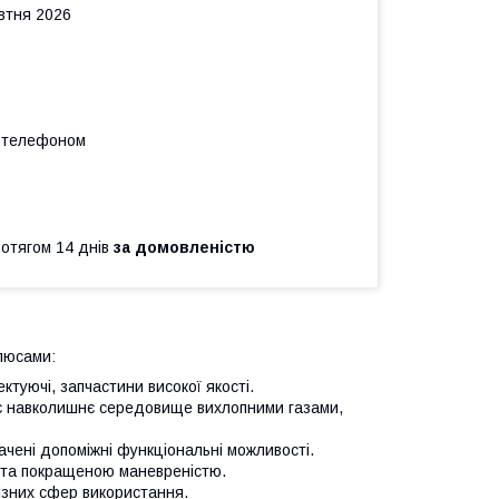
овтня 2026
а телефоном
ротягом 14 днів
за домовленістю
люсами:
ктуючі, запчастини високої якості.
ює навколишнє середовище вихлопними газами,
ачені допоміжні функціональні можливості.
 та покращеною маневреністю.
зних сфер використання.