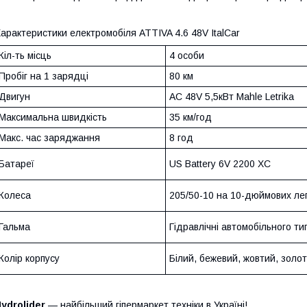
арактеристики електромобіля ATTIVA 4.6 48V ItalCar
Кіл-ть місць
4 особи
Пробіг на 1 зарядці
80 км
Двигун
AC 48V 5,5кВт Mahle Letrika
Максимальна швидкість
35 км/год
Макс. час заряджання
8 год
Батареї
US Battery 6V 2200 XC
Колеса
205/50-10 на 10-дюймових ле
Гальма
Гідравлічні автомобільного ти
Колір корпусу
Білий, бежевий, жовтий, золот
ydrolider
— найбільший гіпермаркет техніки в Україні!