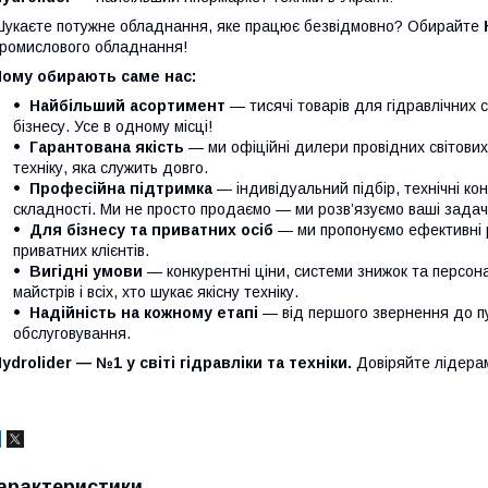
укаєте потужне обладнання, яке працює безвідмовно? Обирайте
ромислового обладнання!
Чому обирають саме нас:
Найбільший асортимент
— тисячі товарів для гідравлічних 
бізнесу. Усе в одному місці!
Гарантована якість
— ми офіційні дилери провідних світови
техніку, яка служить довго.
Професійна підтримка
— індивідуальний підбір, технічні кон
складності. Ми не просто продаємо — ми розв’язуємо ваші задачі
Для бізнесу та приватних осіб
— ми пропонуємо ефективні р
приватних клієнтів.
Вигідні умови
— конкурентні ціни, системи знижок та персонал
майстрів і всіх, хто шукає якісну техніку.
Надійність на кожному етапі
— від першого звернення до п
обслуговування.
ydrolider — №1 у світі гідравліки та техніки.
Довіряйте лідера
арактеристики