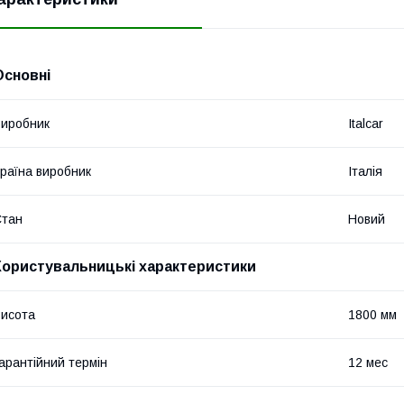
Основні
иробник
Italcar
раїна виробник
Італія
Стан
Новий
Користувальницькі характеристики
исота
1800 мм
арантійний термін
12 мес