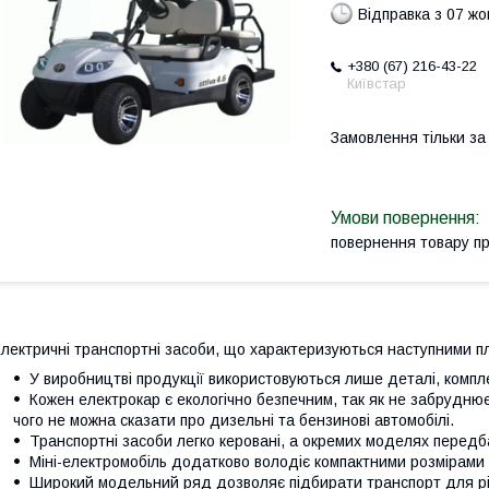
Відправка з 07 ж
+380 (67) 216-43-22
Київстар
Замовлення тільки з
повернення товару п
лектричні транспортні засоби, що характеризуються наступними п
У виробництві продукції використовуються лише деталі, компле
Кожен електрокар є екологічно безпечним, так як не забрудн
чого не можна сказати про дизельні та бензинові автомобілі.
Транспортні засоби легко керовані, а окремих моделях передб
Міні-електромобіль додатково володіє компактними розмірами
Широкий модельний ряд дозволяє підбирати транспорт для рі